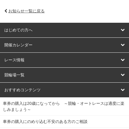
お知らせ一覧に戻る
はじめての方へ
はじめての方へ
開催カレンダー
競輪
レース情報
オートレース
レース予想
競輪場一覧
競輪くじ
レース結果
北日本
函館競輪場
青森競輪場
いわき平競輪場
おすすめコンテンツ
車券の購入は20歳になってから ～競輪・オートレースは適度に楽
Dokanto!
キャリーオーバー一覧
関
競輪選手情報
弥彦競輪場
前橋競輪場
取手競輪場
宇都宮競輪場
しみましょう～
東
大宮競輪場
西武園競輪場
京王閣競輪場
立川競輪場
チャリロトプラザ
Perfecta Navi
車券の購入にのめり込む不安のある方のご相談