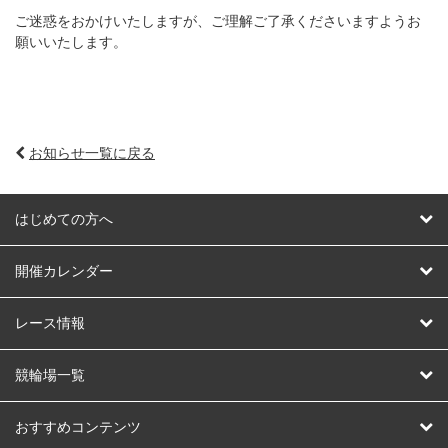
ご迷惑をおかけいたしますが、ご理解ご了承くださいますようお
願いいたします。
お知らせ一覧に戻る
はじめての方へ
はじめての方へ
開催カレンダー
競輪
レース情報
オートレース
レース予想
競輪場一覧
競輪くじ
レース結果
北日本
函館競輪場
青森競輪場
いわき平競輪場
おすすめコンテンツ