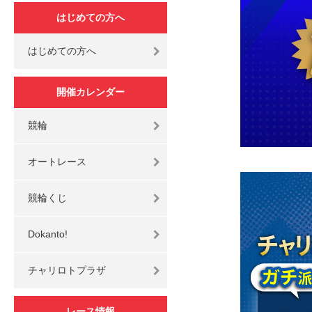
はじめての方へ
はじめての方へ
開催カレンダー
競輪
オートレース
競輪くじ
Dokanto!
チャリロトプラザ
レース情報