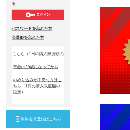
る
ログイン
パスワードを忘れた方
会員IDを忘れた方
1日の購入限度額の設定）↓
車券は20歳になってから
のめり込みが不安な方はこ
ちら
（1日の購入限度額の
設定）
無料会員登録はこちら