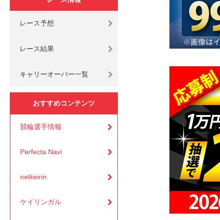
レース予想
レース結果
キャリーオーバー一覧
おすすめコンテンツ
競輪選手情報
Perfecta Navi
netkeirin
ケイリンガル