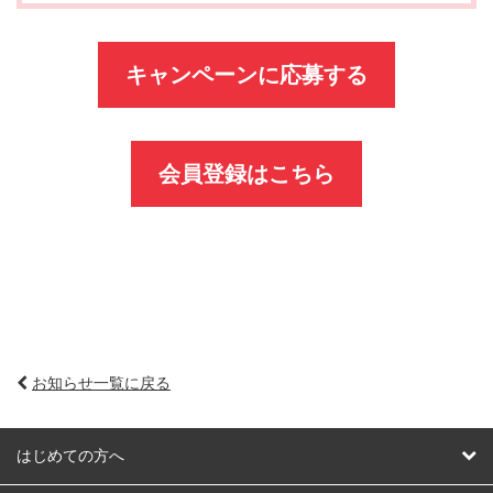
キャンペーンに応募する
会員登録はこちら
お知らせ一覧に戻る
はじめての方へ