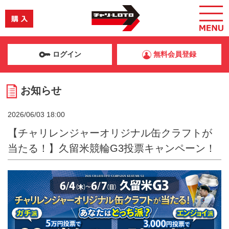
ログイン
無料会員登録
お知らせ
2026/06/03 18:00
【チャリレンジャーオリジナル缶クラフトが
当たる！】久留米競輪G3投票キャンペーン！