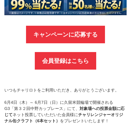
キャンペーンに応募する
会員登録はこちら
いつもチャリロトをご利用いただき、ありがとうございます。
6月4日（木）～ 6月7日（日）に久留米競輪場で開催される
G3「第３２回中野カップレース」にて、
対象場への投票金額に応
じて
ネット投票していただいた会員様に
チャリレンジャーオリジ
ナル缶クラフト（6本セット）
をプレゼントいたします！