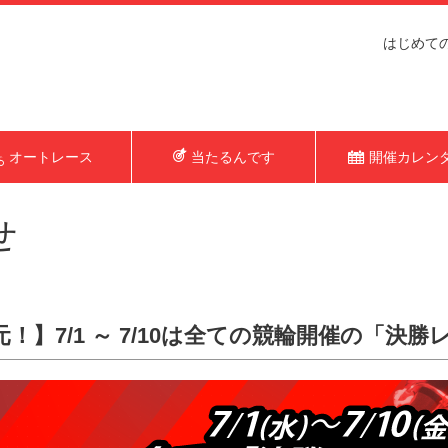
はじめて
オートレース
当たるんです
開催カレン
せ
！】7/1 ～ 7/10は全ての競輪開催の「決