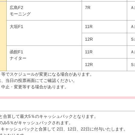
広島F2
7R
Ａ
モーニング
大垣F1
11R
Ａ
12R
Ｓ
函館F1
11R
Ａ
ナイター
12R
Ｓ
ト等でスケジュールが変更になる場合があります。
、当日の投票画面にてご確認ください。
・中止・変更等する場合があります。
と合算して最大5％のキャッシュバックとなります。
のみ5％がキャッシュバックされます。
キャッシュバックと合算して 2日、12日、22日に付与いたします。