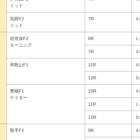
ミッド
別府F2
7R
Ａ
ミッド
佐世保F2
6R
Ｌ
モーニング
7R
Ａ
和歌山F1
11R
Ａ
12R
Ｓ
豊橋F1
10R
Ａ
ナイター
11R
Ｌ
12R
Ｓ
取手F2
9R
Ａ