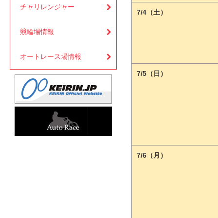
チャリレンジャー
7/4（土）
競輪場情報
オートレース場情報
7/5（日）
7/6（月）