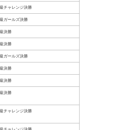
級チャレンジ決勝
級ガールズ決勝
級決勝
級決勝
級ガールズ決勝
級決勝
級決勝
級決勝
級チャレンジ決勝
級チャレンジ決勝