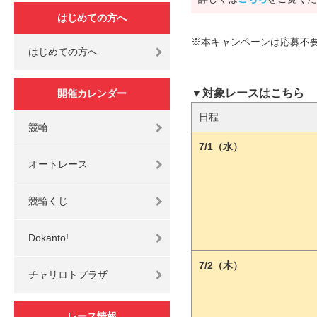
はじめての方へ
※本キャンペーンは応募不
はじめての方へ
▼対象レースはこちら
開催カレンダー
日程
競輪
7/1（水）
オートレース
競輪くじ
Dokanto!
7/2（木）
チャリロトプラザ
レース情報