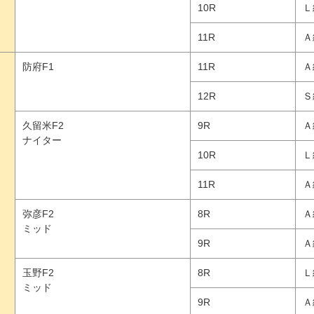
10R
Ｌ
11R
Ａ
防府F1
11R
Ａ
12R
Ｓ
久留米F2
9R
Ａ
ナイター
10R
Ｌ
11R
Ａ
弥彦F2
8R
Ａ
ミッド
9R
Ａ
玉野F2
8R
Ｌ
ミッド
9R
Ａ