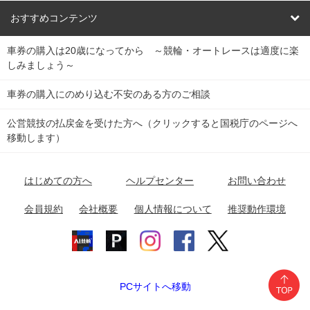
競輪くじ
レース結果
北日本
函館競輪場
青森競輪場
いわき平競輪場
おすすめコンテンツ
車券の購入は20歳になってから ～競輪・オートレースは適度に楽
Dokanto!
キャリーオーバー一覧
関
競輪選手情報
弥彦競輪場
前橋競輪場
取手競輪場
宇都宮競輪場
しみましょう～
東
大宮競輪場
西武園競輪場
京王閣競輪場
立川競輪場
チャリロトプラザ
Perfecta Navi
車券の購入にのめり込む不安のある方のご相談
南
松戸競輪場
千葉競輪場
川崎競輪場
平塚競輪場
公営競技の払戻金を受けた方へ（クリックすると国税庁のページへ
netkeirin
関
移動します）
小田原競輪場
伊東競輪場
静岡競輪場
東
ケイリンガル
中
名古屋競輪場
岐阜競輪場
大垣競輪場
豊橋競輪場
はじめての方へ
ヘルプセンター
お問い合わせ
部
チャリレンジャー
富山競輪場
松阪競輪場
四日市競輪場
会員規約
会社概要
個人情報について
推奨動作環境
競輪場情報
近
福井競輪場
奈良競輪場
向日町競輪場
和歌山競輪場
畿
岸和田競輪場
オートレース場情報
PCサイトへ移動
中国
玉野競輪場
広島競輪場
防府競輪場