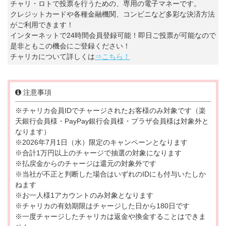
チャリ・ロトで投票を行うための、専用の電子マネーです。
クレジットカードや各種金融機関、コンビニなど多彩な決済方法
がご利用できます！
インターネットで24時間会員登録可能！即日ご投票が可能なので
是非ともこの機会にご登録ください！
チャリカについて詳しくは
⇒こちら！
注意事項
※チャリカ会員IDでチャージされたお客様のみ対象です（楽
天銀行会員様・PayPay銀行会員様・プラザ会員様は対象外と
なります）
※2026年7月1日（水）限定のキャンペーンとなります
※合計1万円以上のチャージで抽選の対象になります
※払戻金からのチャージは還元の対象外です
※当社が不正と判断した場合はいずれのIDにも付与いたしか
ねます
※お一人様1アカウントのみ対象となります
※チャリカの有効期限はチャージした日から180日です
※一度チャージしたチャリカは返金や換金することはできま