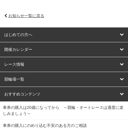
お知らせ一覧に戻る
はじめての方へ
はじめての方へ
開催カレンダー
競輪
レース情報
オートレース
レース予想
競輪場一覧
競輪くじ
レース結果
北日本
函館競輪場
青森競輪場
いわき平競輪場
おすすめコンテンツ
車券の購入は20歳になってから ～競輪・オートレースは適度に楽
Dokanto!
キャリーオーバー一覧
関
競輪選手情報
弥彦競輪場
前橋競輪場
取手競輪場
宇都宮競輪場
しみましょう～
東
大宮競輪場
西武園競輪場
京王閣競輪場
立川競輪場
チャリロトプラザ
Perfecta Navi
車券の購入にのめり込む不安のある方のご相談