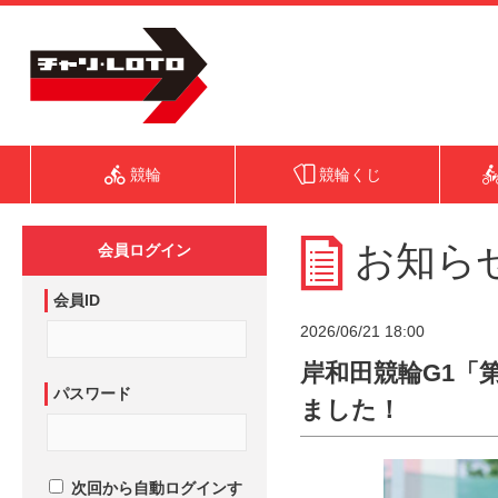
競輪
競輪くじ
お知ら
会員ログイン
会員ID
2026/06/21 18:00
岸和田競輪G1「
パスワード
ました！
次回から自動ログインす