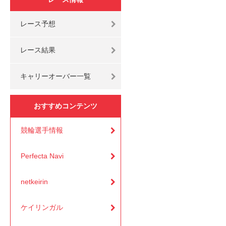
レース予想
レース結果
キャリーオーバー一覧
おすすめコンテンツ
競輪選手情報
Perfecta Navi
netkeirin
ケイリンガル