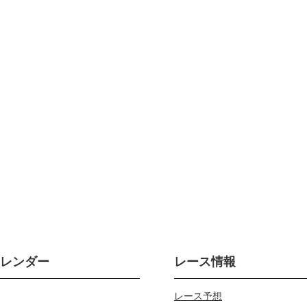
カレンダー
レース情報
レース予想