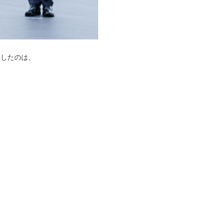
制したのは、