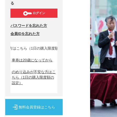
る
ログイン
パスワードを忘れた方
会員IDを忘れた方
方はこちら（1日の購入限度額の設定）↓
車券は20歳になってから
のめり込みが不安な方はこ
ちら
（1日の購入限度額の
設定）
無料会員登録はこちら