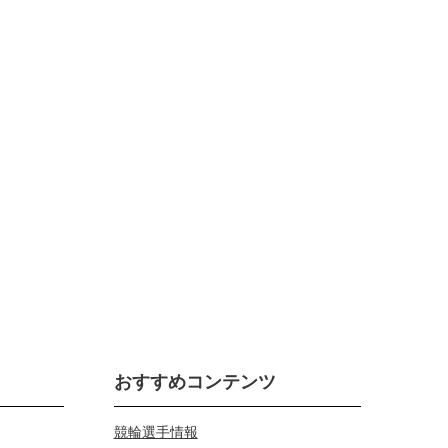
おすすめコンテンツ
競輪選手情報