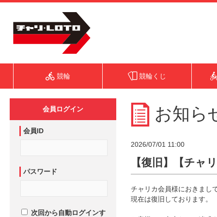
競輪
競輪くじ
お知ら
会員ログイン
会員ID
2026/07/01 11:00
【復旧】【チャリ
パスワード
チャリカ会員様におきまして、
現在は復旧しております。
次回から自動ログインす