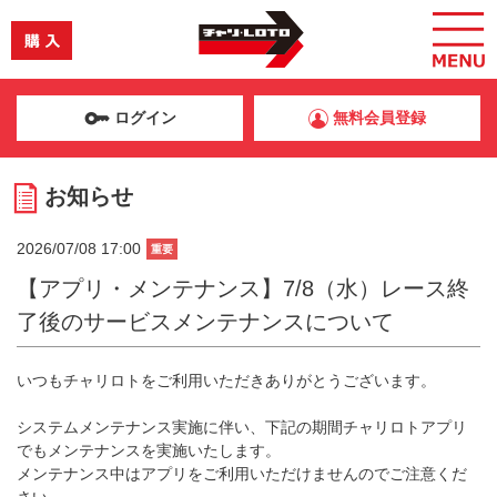
ログイン
無料会員登録
お知らせ
2026/07/08 17:00
重要
【アプリ・メンテナンス】7/8（水）レース終
了後のサービスメンテナンスについて
いつもチャリロトをご利用いただきありがとうございます。
システムメンテナンス実施に伴い、下記の期間チャリロトアプリ
でもメンテナンスを実施いたします。
メンテナンス中はアプリをご利用いただけませんのでご注意くだ
さい。