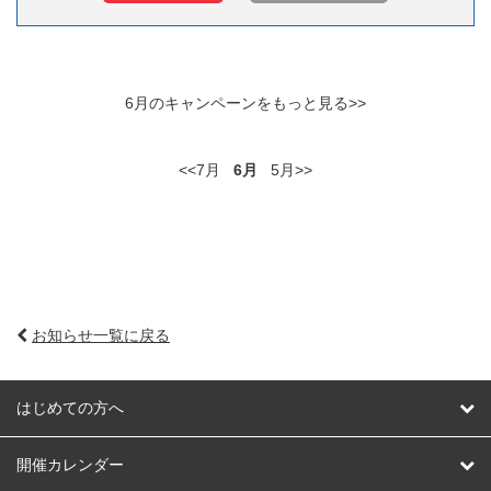
6月のキャンペーンをもっと見る>>
<<7月
6月
5月>>
お知らせ一覧に戻る
はじめての方へ
はじめての方へ
開催カレンダー