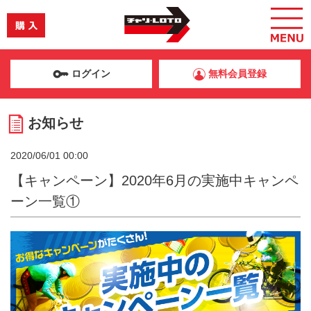
ログイン
無料会員登録
お知らせ
2020/06/01 00:00
【キャンペーン】2020年6月の実施中キャンペ
ーン一覧①