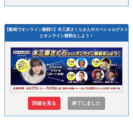
【動画でオンライン観戦!!】木三原さくらさんやスペシャルゲスト
とオンライン観戦をしよう！
詳細を見る
終了しました