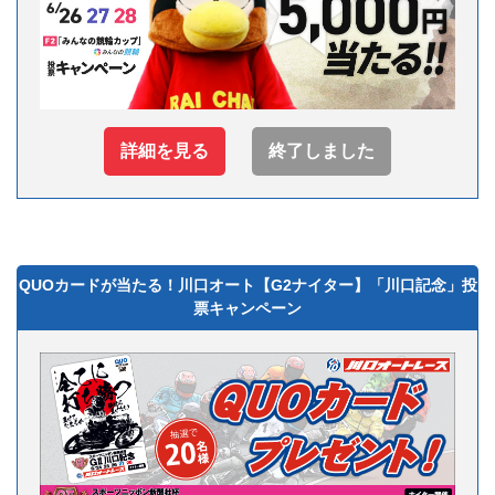
詳細を見る
終了しました
QUOカードが当たる！川口オート【G2ナイター】「川口記念」投
票キャンペーン