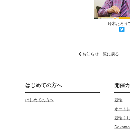
鈴木たろう
お知らせ一覧に戻る
はじめての方へ
開催
はじめての方へ
競輪
オート
競輪く
Dokanto