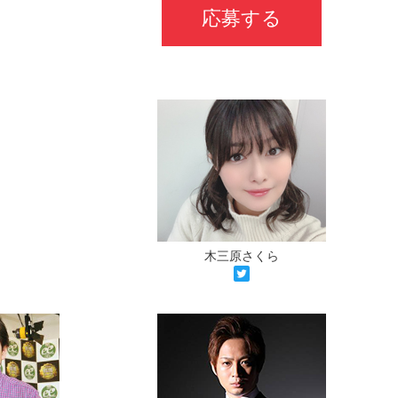
応募する
木三原さくら