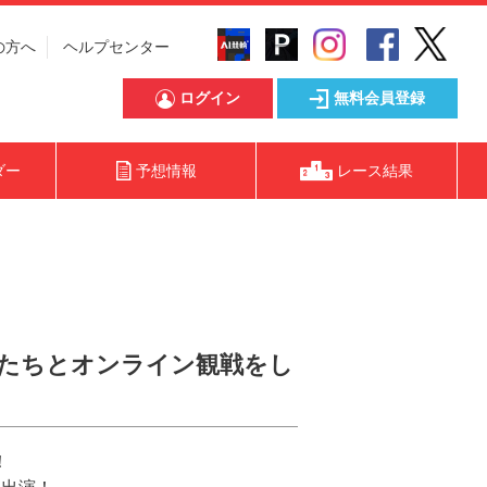
の方へ
ヘルプセンター
ログイン
無料会員登録
ダー
予想情報
レース結果
士たちとオンライン観戦をし
！