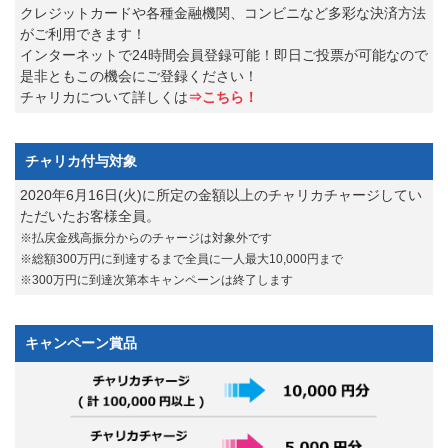
クレジットカードや各種金融機関、コンビニなど多彩な決済方法
がご利用できます！
インターネットで24時間会員登録可能！即日ご投票が可能なので
是非ともこの機会にご登録ください！
チャリカについて詳しくは
⇒こちら！
チャリカ付与対象
2020年6月16日(火)に所定の金額以上のチャリカチャージしてい
ただいたお客様全員。
※払戻金残高振分からのチャージは対象外です
※総額300万円に到達するまで全員に一人最大10,000円まで
※300万円に到達次第本キャンペーンは終了します
キャンペーン賞品