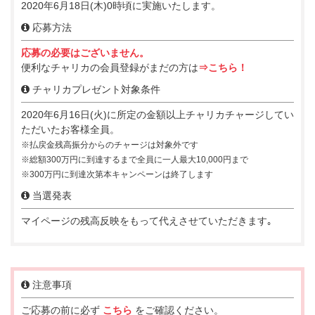
2020年6月18日(木)0時頃に実施いたします。
応募方法
応募の必要はございません。
便利なチャリカの会員登録がまだの方は
⇒こちら！
チャリカプレゼント対象条件
2020年6月16日(火)に所定の金額以上チャリカチャージしてい
ただいたお客様全員。
※払戻金残高振分からのチャージは対象外です
※総額300万円に到達するまで全員に一人最大10,000円まで
※300万円に到達次第本キャンペーンは終了します
当選発表
マイページの残高反映をもって代えさせていただきます｡
注意事項
ご応募の前に必ず
こちら
をご確認ください。