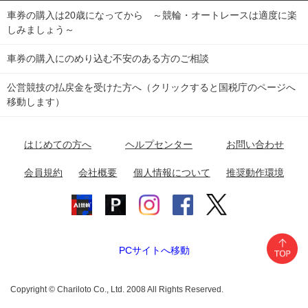
車券の購入は20歳になってから ～競輪・オートレースは適度に楽
Dokanto!
キャリーオーバー一覧
関
競輪選手情報
弥彦競輪場
前橋競輪場
取手競輪場
宇都宮競輪場
しみましょう～
東
大宮競輪場
西武園競輪場
京王閣競輪場
立川競輪場
チャリロトプラザ
Perfecta Navi
車券の購入にのめり込む不安のある方のご相談
南
松戸競輪場
千葉競輪場
川崎競輪場
平塚競輪場
公営競技の払戻金を受けた方へ（クリックすると国税庁のページへ
netkeirin
関
移動します）
小田原競輪場
伊東競輪場
静岡競輪場
東
ケイリンガル
中
名古屋競輪場
岐阜競輪場
大垣競輪場
豊橋競輪場
はじめての方へ
ヘルプセンター
お問い合わせ
部
チャリレンジャー
富山競輪場
松阪競輪場
四日市競輪場
会員規約
会社概要
個人情報について
推奨動作環境
競輪場情報
近
福井競輪場
奈良競輪場
向日町競輪場
和歌山競輪場
畿
岸和田競輪場
オートレース場情報
PCサイトへ移動
中国
玉野競輪場
広島競輪場
防府競輪場
Copyright © Chariloto Co., Ltd. 2008 All Rights Reserved.
四国
高松競輪場
小松島競輪場
高知競輪場
松山競輪場