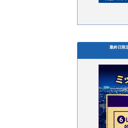
最終日限定