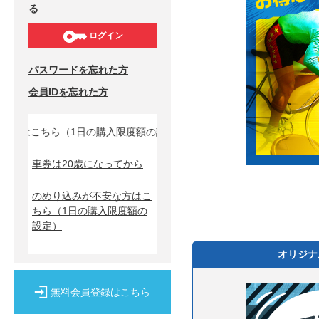
る
ログイン
パスワードを忘れた方
会員IDを忘れた方
1日の購入限度額の設定）↓
車券は20歳になってから
のめり込みが不安な方はこ
ちら
（1日の購入限度額の
設定）
オリジナ
無料会員登録はこちら