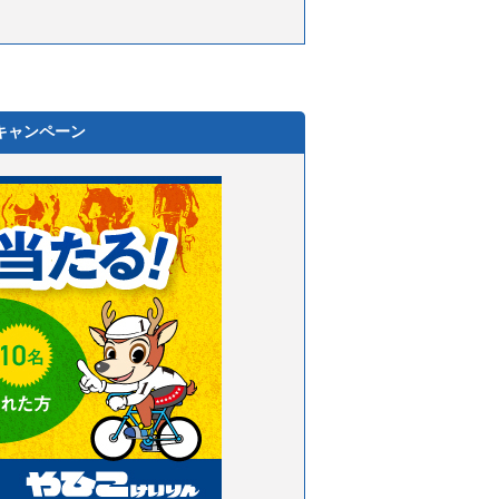
票キャンペーン