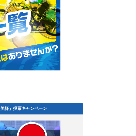
晴美杯」投票キャンペーン