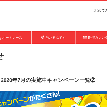
はじめて
オートレース
当たるんです
開催カレン
せ
2020年7月の実施中キャンペーン一覧②