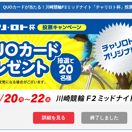
QUOカードが当たる！川崎競輪F2ミッドナイト「チャリロト杯」投
詳細を見る
終了しました