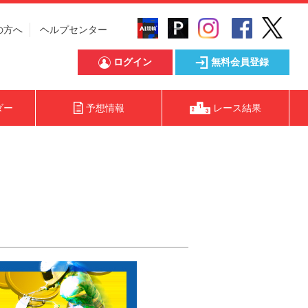
の方へ
ヘルプセンター
ログイン
無料会員登録
ダー
予想情報
レース結果