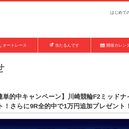
はじめて
オートレース
当たるんです
開催カレン
せ
連単的中キャンペーン】川崎競輪F2ミッドナ
ゼント！さらに9R全的中で1万円追加プレゼン