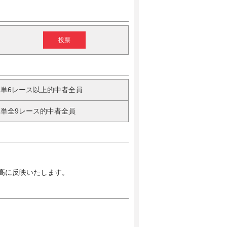
投票
連単6レース以上的中者全員
連単全9レース的中者全員
高に反映いたします。