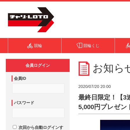
競輪
競輪くじ
お知ら
会員ログイン
会員ID
2020/07/20 20:00
最終日限定！【3
パスワード
5,000円プレ
次回から自動ログインす