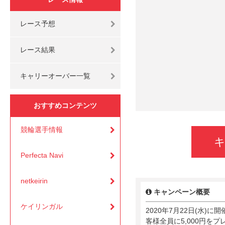
レース予想
レース結果
キャリーオーバー一覧
おすすめコンテンツ
競輪選手情報
Perfecta Navi
netkeirin
キャンペーン概要
ケイリンガル
2020年7月22日(水)
客様全員に5,000円を