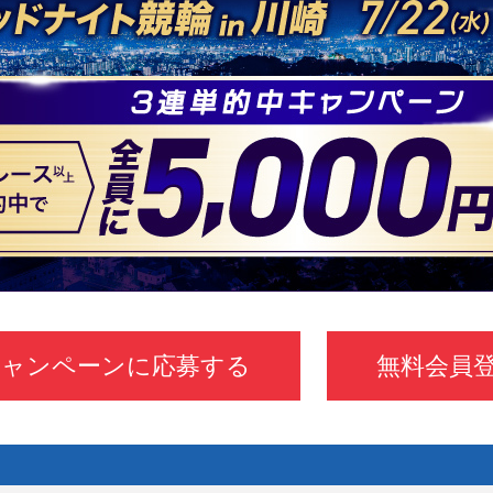
キャンペーンに応募する
無料会員