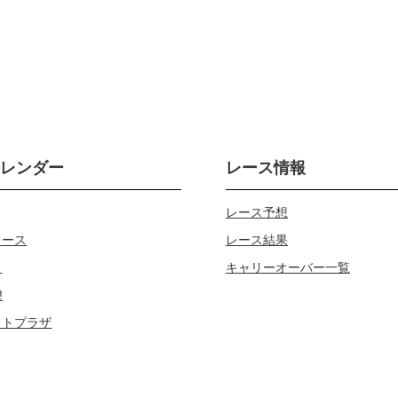
カレンダー
レース情報
レース予想
レース
レース結果
じ
キャリーオーバー一覧
!
ロトプラザ