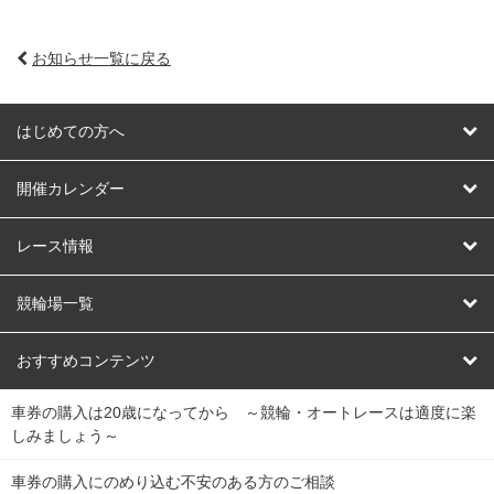
お知らせ一覧に戻る
はじめての方へ
はじめての方へ
開催カレンダー
競輪
レース情報
オートレース
レース予想
競輪場一覧
競輪くじ
レース結果
北日本
函館競輪場
青森競輪場
いわき平競輪場
おすすめコンテンツ
車券の購入は20歳になってから ～競輪・オートレースは適度に楽
Dokanto!
キャリーオーバー一覧
関
競輪選手情報
弥彦競輪場
前橋競輪場
取手競輪場
宇都宮競輪場
しみましょう～
東
大宮競輪場
西武園競輪場
京王閣競輪場
立川競輪場
チャリロトプラザ
Perfecta Navi
車券の購入にのめり込む不安のある方のご相談