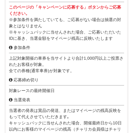
このページの「キャンペーンに応募する」ボタンからご応募
ください。
※参加条件を満たしていても、ご応募がない場合は抽選の対
象とはなりません
※キャッシュバックに当せんされた場合、ご応募いただいた
IDに基き、当選金額をマイページ残高に反映いたします
参加条件
上記対象開催の車券を当サイトより合計1,000円以上ご投票さ
れたお客様が対象。
全ての券種(通常車券)が対象です。
応募締め切り
対象レースの最終開催日
当選発表
当選者の発表は賞品の発送、またはマイページの残高反映を
もって代えさせていただきます｡
キャッシュバックに当せんされた場合、開催最終日から10日
以内にお客様のマイページの残高（チャリカ会員様はチャリ