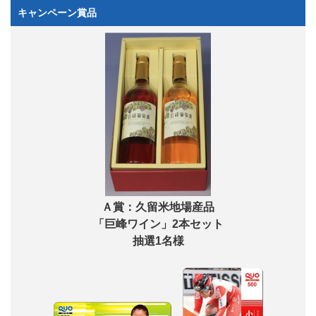
キャンペーン賞品
Ａ賞：久留米地場産品
「巨峰ワイン」2本セット
抽選1名様