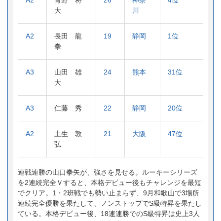
A2
青野 将
26
神奈
4位
大
川
A2
長田 龍
19
静岡
1位
拳
A3
山田 雄
24
熊本
31位
大
A3
仁藤 秀
22
静岡
20位
A2
土生 敦
21
大阪
47位
弘
連戦連勝の山口拳矢が、強さを見せる。ルーキーシリーズ
を2連続完全Ｖすると、本格デビュー後もチャレンジを最短
でクリア。1・2班戦でも勢い止まらず、9月和歌山で3場所
連続完全優勝を果たして、ノンストップでS級特昇を果たし
ている。本格デビュー後、18連連勝でのS級特昇は史上3人