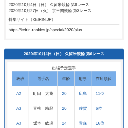
2020年10月4日（日） 久留米競輪 第6レース
2020年10月27日（火） 京王閣競輪 第3レース
特集サイト（KEIRIN.JP）
https://keirin-rookies.jp/special/2020/plus
2020年10月4日（日） 久留米競輪 第6レース
出場予定選手
級班
選手名
年齢
府県
在所順位
A2
町田 太我
20
広島
11位
A3
青柳 靖起
20
佐賀
6位
A3
坂本 紘規
24
青森
16位