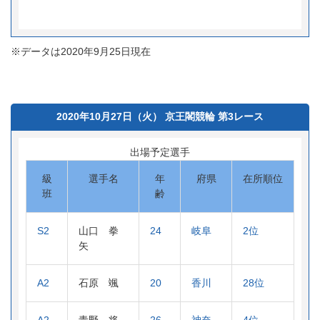
※データは2020年9月25日現在
2020年10月27日（火） 京王閣競輪 第3レース
出場予定選手
級
選手名
年
府県
在所順位
班
齢
S2
山口 拳
24
岐阜
2位
矢
A2
石原 颯
20
香川
28位