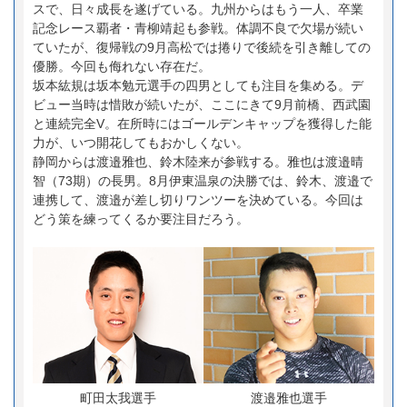
スで、日々成長を遂げている。九州からはもう一人、卒業
記念レース覇者・青柳靖起も参戦。体調不良で欠場が続い
ていたが、復帰戦の9月高松では捲りで後続を引き離しての
優勝。今回も侮れない存在だ。
坂本紘規は坂本勉元選手の四男としても注目を集める。デ
ビュー当時は惜敗が続いたが、ここにきて9月前橋、西武園
と連続完全V。在所時にはゴールデンキャップを獲得した能
力が、いつ開花してもおかしくない。
静岡からは渡邉雅也、鈴木陸来が参戦する。雅也は渡邉晴
智（73期）の長男。8月伊東温泉の決勝では、鈴木、渡邉で
連携して、渡邉が差し切りワンツーを決めている。今回は
どう策を練ってくるか要注目だろう。
町田太我選手
渡邉雅也選手