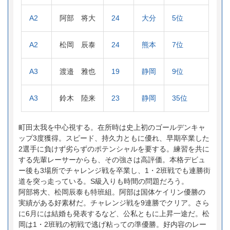
A2
阿部 将大
24
大分
5位
A2
松岡 辰泰
24
熊本
7位
A3
渡邉 雅也
19
静岡
9位
A3
鈴木 陸来
23
静岡
35位
町田太我を中心視する。在所時は史上初のゴールデンキャ
ップ3度獲得。スピード、持久力ともに優れ、早期卒業した
2選手に負けず劣らずのポテンシャルを要する。練習を共に
する先輩レーサーからも、その強さは高評価。本格デビュ
ー後も3場所でチャレンジ戦を卒業し、1・2班戦でも連勝街
道を突っ走っている。S級入りも時間の問題だろう。
阿部将大、松岡辰泰も特班組。阿部は国体ケイリン優勝の
実績がある好素材だ。チャレンジ戦を9連勝でクリア。さら
に6月には結婚も発表するなど、公私ともに上昇一途だ。松
岡は1・2班戦の初戦で逃げ粘っての準優勝。好内容のレー