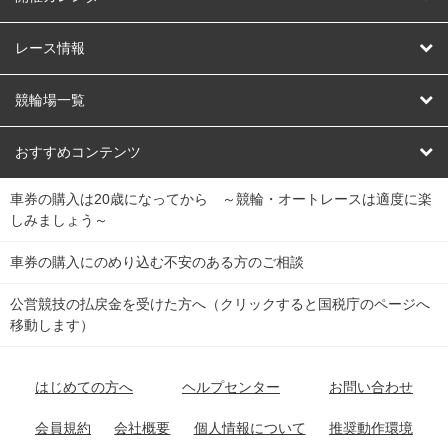
競輪
レース情報
オートレース
レース予想
競輪場一覧
競輪くじ
レース結果
北日本
函館競輪場
青森競輪場
いわき平競輪場
おすすめコンテンツ
車券の購入は20歳になってから ～競輪・オートレースは適度に楽
Dokanto!
キャリーオーバー一覧
関
競輪選手情報
弥彦競輪場
前橋競輪場
取手競輪場
宇都宮競輪場
しみましょう～
東
大宮競輪場
西武園競輪場
京王閣競輪場
立川競輪場
チャリロトプラザ
Perfecta Navi
車券の購入にのめり込む不安のある方のご相談
南
松戸競輪場
千葉競輪場
川崎競輪場
平塚競輪場
公営競技の払戻金を受けた方へ（クリックすると国税庁のページへ
netkeirin
関
移動します）
小田原競輪場
伊東競輪場
静岡競輪場
東
ケイリンガル
中
名古屋競輪場
岐阜競輪場
大垣競輪場
豊橋競輪場
はじめての方へ
ヘルプセンター
お問い合わせ
部
チャリレンジャー
富山競輪場
松阪競輪場
四日市競輪場
会員規約
会社概要
個人情報について
推奨動作環境