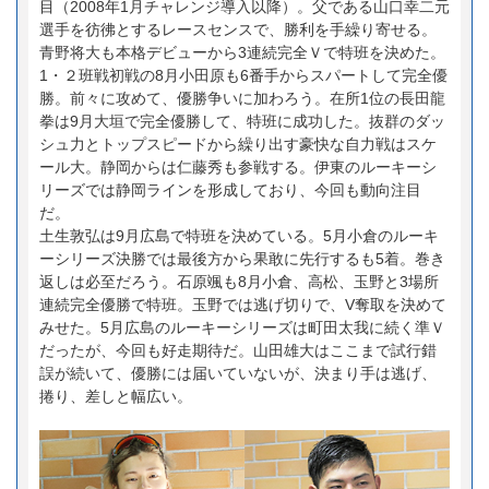
目（2008年1月チャレンジ導入以降）。父である山口幸二元
選手を彷彿とするレースセンスで、勝利を手繰り寄せる。
青野将大も本格デビューから3連続完全Ｖで特班を決めた。
1・２班戦初戦の8月小田原も6番手からスパートして完全優
勝。前々に攻めて、優勝争いに加わろう。在所1位の長田龍
拳は9月大垣で完全優勝して、特班に成功した。抜群のダッ
シュ力とトップスピードから繰り出す豪快な自力戦はスケ
ール大。静岡からは仁藤秀も参戦する。伊東のルーキーシ
リーズでは静岡ラインを形成しており、今回も動向注目
だ。
土生敦弘は9月広島で特班を決めている。5月小倉のルーキ
ーシリーズ決勝では最後方から果敢に先行するも5着。巻き
返しは必至だろう。石原颯も8月小倉、高松、玉野と3場所
連続完全優勝で特班。玉野では逃げ切りで、V奪取を決めて
みせた。5月広島のルーキーシリーズは町田太我に続く準Ｖ
だったが、今回も好走期待だ。山田雄大はここまで試行錯
誤が続いて、優勝には届いていないが、決まり手は逃げ、
捲り、差しと幅広い。