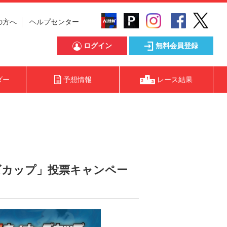
の方へ
ヘルプセンター
ログイン
無料会員登録
ダー
予想情報
レース結果
ーズカップ」投票キャンペー