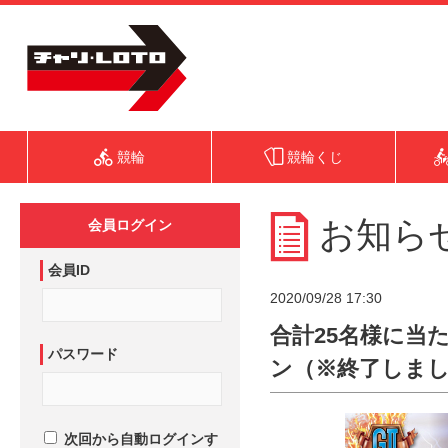
競輪
競輪くじ
お知ら
会員ログイン
会員ID
2020/09/28 17:30
合計25名様に当
パスワード
ン（※終了しま
次回から自動ログインす