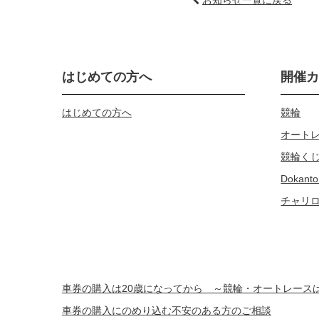
お知らせ一覧に戻る
はじめての方へ
開催
はじめての方へ
競輪
オート
競輪く
Dokanto
チャリ
車券の購入は20歳になってから ～競輪・オートレー
車券の購入にのめり込む不安のある方のご相談