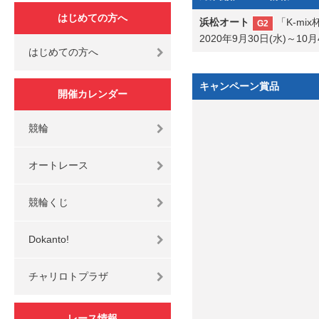
はじめての方へ
浜松オート
「K-mi
G2
2020年9月30日(水)～10月
はじめての方へ
キャンペーン賞品
開催カレンダー
競輪
オートレース
競輪くじ
Dokanto!
チャリロトプラザ
レース情報