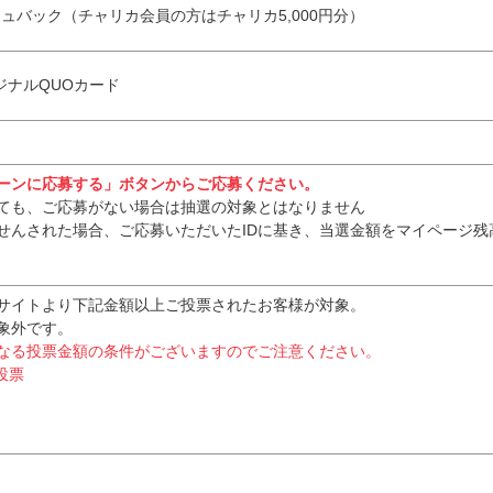
ッシュバック（チャリカ会員の方はチャリカ5,000円分）
ジナルQUOカード
ーンに応募する」ボタンからご応募ください。
ても、ご応募がない場合は抽選の対象とはなりません
せんされた場合、ご応募いただいたIDに基き、当選金額をマイページ残
サイトより下記金額以上ご投票されたお客様が対象。
象外です。
なる投票金額の条件がございますのでご注意ください。
投票