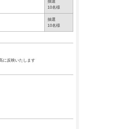
抽選
10名様
抽選
10名様
高に反映いたします