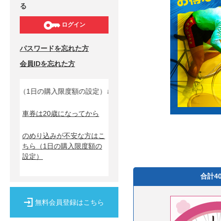
る
ログイン
パスワードを忘れた方
会員IDを忘れた方
日の購入限度額の設定）↓
車券は20歳になってから
のめり込みが不安な方はこ
ちら
（1日の購入限度額の
設定）
合計4
無料会員登録はこちら