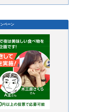
ャンペーン