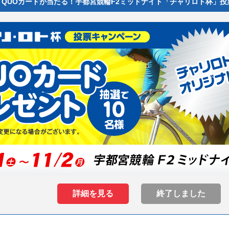
QUOカードが当たる！宇都宮競輪F2ミッドナイト「チャリロト杯」投
詳細を見る
終了しました