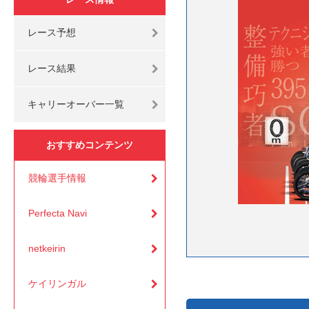
レース予想
レース結果
キャリーオーバー一覧
おすすめコンテンツ
競輪選手情報
Perfecta Navi
netkeirin
ケイリンガル