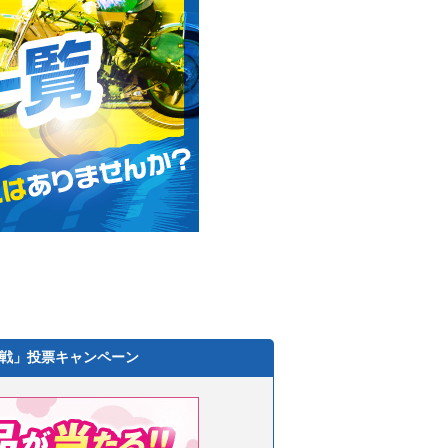
奪戦」投票キャンペーン