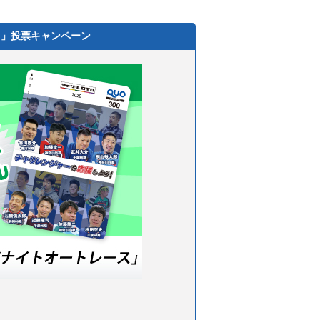
ス」投票キャンペーン