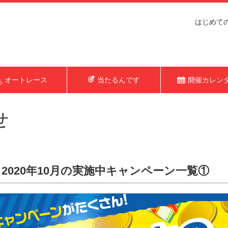
はじめて
オートレース
当たるんです
開催カレン
せ
2020年10月の実施中キャンペーン一覧①