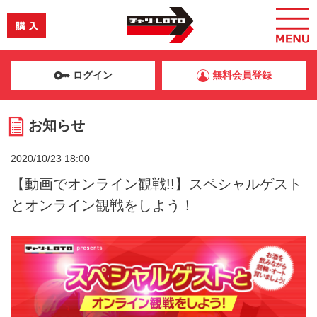
ログイン
無料会員登録
お知らせ
2020/10/23 18:00
【動画でオンライン観戦!!】スペシャルゲスト
とオンライン観戦をしよう！