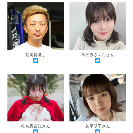
荒尾聡選手
木三原さくらさん
椎名香奈江さん
矢尾明子さん