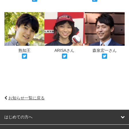
熟知王
ARISAさん
森泉宏一さん
お知らせ一覧に戻る
はじめての方へ