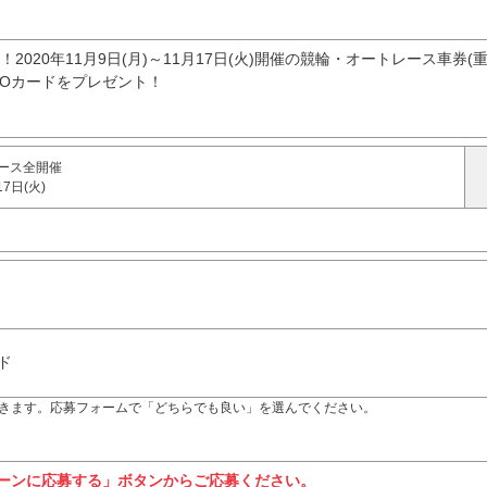
2020年11月9日(月)～11月17日(火)開催の競輪・オートレース車券(
UOカードをプレゼント！
ース全開催
17日(火)
ド
きます。応募フォームで「どちらでも良い」を選んでください。
ーンに応募する」ボタンからご応募ください。