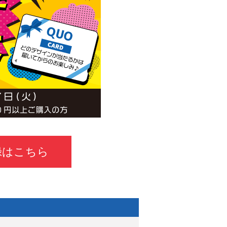
録はこちら