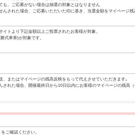
ても、ご応募がない場合は抽選の対象とはなりません
せんされた場合、ご応募いただいたIDに基き、当選金額をマイページ残
サイトより下記金額以上ご投票されたお客様が対象。
重勝式車券)が対象です。
送、またはマイページの残高反映をもって代えさせていただきます｡
んされた場合、開催最終日から10日以内にお客様のマイページの残高
ら
をご確認ください。