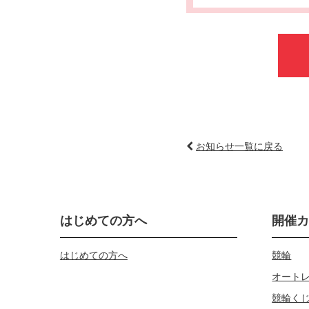
お知らせ一覧に戻る
はじめての方へ
開催
はじめての方へ
競輪
オート
競輪く