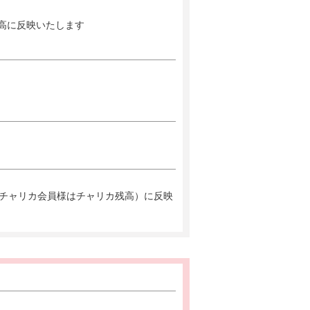
高に反映いたします
（チャリカ会員様はチャリカ残高）に反映