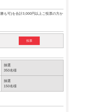
重勝も可)を合計3,000円以上ご投票の方か
投票
抽選
350名様
抽選
150名様