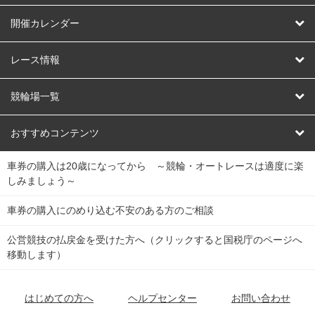
はじめての方へ
開催カレンダー
競輪
レース情報
オートレース
レース予想
競輪場一覧
競輪くじ
レース結果
北日本
函館競輪場
青森競輪場
いわき平競輪場
おすすめコンテンツ
車券の購入は20歳になってから ～競輪・オートレースは適度に楽
Dokanto!
キャリーオーバー一覧
関
競輪選手情報
弥彦競輪場
前橋競輪場
取手競輪場
宇都宮競輪場
しみましょう～
東
大宮競輪場
西武園競輪場
京王閣競輪場
立川競輪場
チャリロトプラザ
Perfecta Navi
車券の購入にのめり込む不安のある方のご相談
南
松戸競輪場
千葉競輪場
川崎競輪場
平塚競輪場
公営競技の払戻金を受けた方へ（クリックすると国税庁のページへ
netkeirin
関
移動します）
小田原競輪場
伊東競輪場
静岡競輪場
東
ケイリンガル
中
名古屋競輪場
岐阜競輪場
大垣競輪場
豊橋競輪場
はじめての方へ
ヘルプセンター
お問い合わせ
部
チャリレンジャー