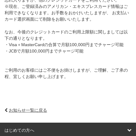
※現在、ご登録済みのアメリカン・エキスプレスカード情報はご
利用できなくなります。お手数をおかけいたしますが、 お支払い
カード選択画面にて削除をお願いいたします。
なお、今後のクレジットカードのご利用上限額に関しましては以
下の通りとなります。
・Visa＋MasterCardの合算で月額100,000円までチャージ可能
・JCBで月額100,000円までチャージ可能
ご利用のお客様にはご不便をお掛けしますが、ご理解、ご了承の
程、宜しくお願い申し上げます。
お知らせ一覧に戻る
はじめての方へ