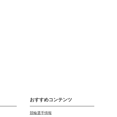
おすすめコンテンツ
競輪選手情報