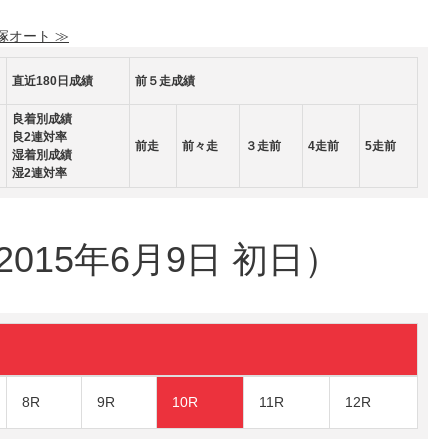
 塚オート ≫
直近180日成績
前５走成績
良着別成績
良2連対率
前走
前々走
３走前
4走前
5走前
湿着別成績
湿2連対率
15年6月9日 初日）
8R
9R
10R
11R
12R