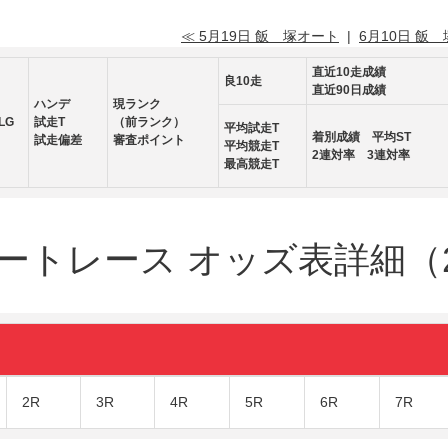
≪ 5月19日 飯 塚オート
|
6月10日 飯
直近10走成績
良10走
直近90日成績
ハンデ
現ランク
LG
試走T
（前ランク）
平均試走T
着別成績 平均ST
試走偏差
審査ポイント
平均競走T
2連対率 3連対率
最高競走T
ートレース オッズ表詳細（20
2R
3R
4R
5R
6R
7R