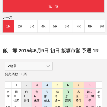
飯 塚
レース
1R
2R
3R
4R
5R
6R
7R
8R
9R
飯 塚 2015年6月9日 初日 飯塚市営 予選 1R
発売票数：0票
1
2
3
4
5
6
7
8
名
田
白
別
占
柿
保
吉
鐘ヶ
名
前
中
川
府
部
沼
永
原
江 将
前
悦郎
秀行
末彦
健太
進一
高男
恭佑
平