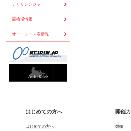
チャリレンジャー
競輪場情報
オートレース場情報
はじめての方へ
開催
はじめての方へ
競輪