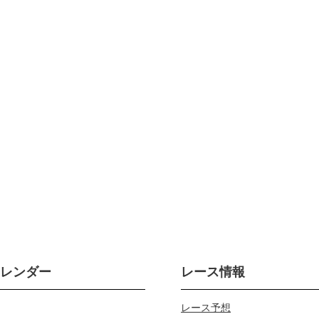
カレンダー
レース情報
レース予想