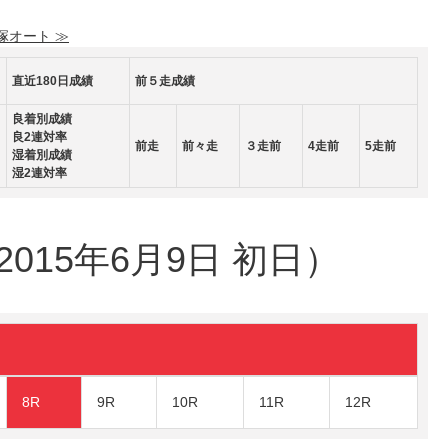
 塚オート ≫
直近180日成績
前５走成績
良着別成績
良2連対率
前走
前々走
３走前
4走前
5走前
湿着別成績
湿2連対率
15年6月9日 初日）
8R
9R
10R
11R
12R