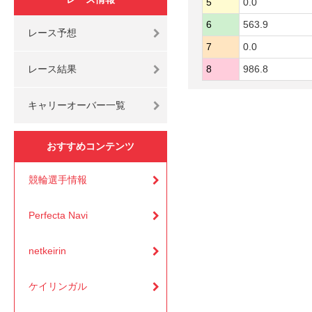
5
0.0
6
563.9
レース予想
7
0.0
レース結果
8
986.8
キャリーオーバー一覧
おすすめコンテンツ
競輪選手情報
Perfecta Navi
netkeirin
ケイリンガル