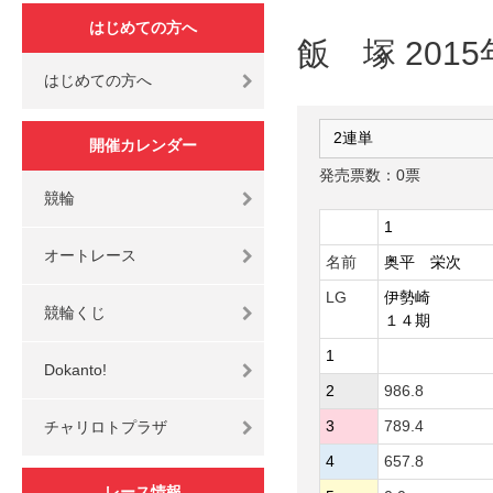
はじめての方へ
飯 塚 201
はじめての方へ
開催カレンダー
発売票数：0票
競輪
1
オートレース
名前
奥平 栄次
LG
伊勢崎
競輪くじ
１４期
1
Dokanto!
2
986.8
3
789.4
チャリロトプラザ
4
657.8
レース情報