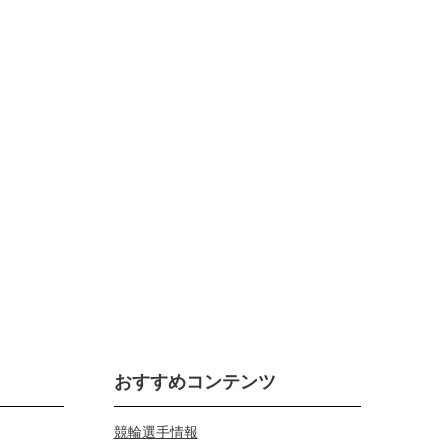
おすすめコンテンツ
競輪選手情報