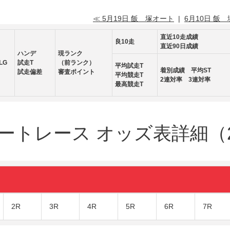
≪ 5月19日 飯 塚オート
|
6月10日 飯
直近10走成績
良10走
直近90日成績
ハンデ
現ランク
LG
試走T
（前ランク）
平均試走T
着別成績 平均ST
試走偏差
審査ポイント
平均競走T
2連対率 3連対率
最高競走T
ートレース オッズ表詳細（20
2R
3R
4R
5R
6R
7R