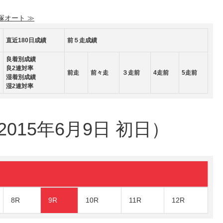
 塚オート ≫
直近180日成績
前５走成績
良着別成績
良2連対率
前走
前々走
３走前
4走前
5走前
湿着別成績
湿2連対率
15年6月9日 初日）
8R
9R
10R
11R
12R