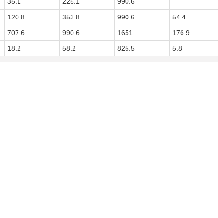
35.1
225.1
990.6
120.8
353.8
990.6
54.4
707.6
990.6
1651
176.9
18.2
58.2
825.5
5.8