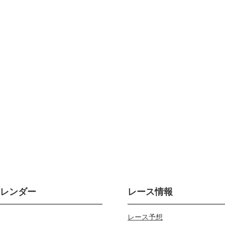
カレンダー
レース情報
レース予想