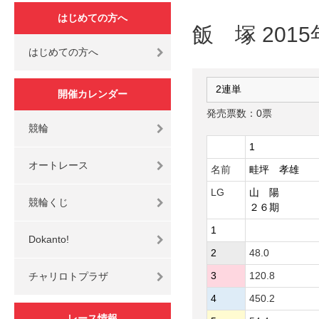
はじめての方へ
飯 塚 201
はじめての方へ
開催カレンダー
発売票数：0票
競輪
1
オートレース
名前
畦坪 孝雄
LG
山 陽
競輪くじ
２６期
1
Dokanto!
2
48.0
3
120.8
チャリロトプラザ
4
450.2
レース情報