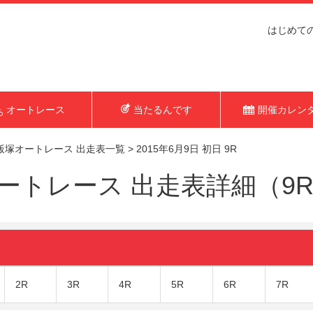
はじめて
オートレース
当たるんです
開催カレン
飯塚オートレース 出走表一覧
>
2015年6月9日 初日 9R
トレース 出走表詳細（9R 2
2R
3R
4R
5R
6R
7R