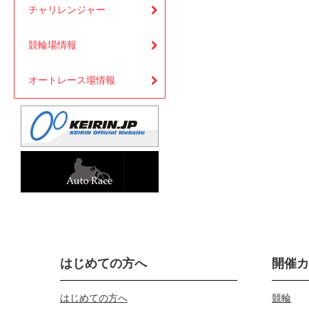
チャリレンジャー
競輪場情報
オートレース場情報
はじめての方へ
開催
はじめての方へ
競輪