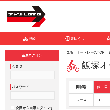
競輪
競輪くじ
競輪・オートレースTOP
>
会員ログイン
飯塚オー
会員ID
パスワード
開催場
飯 塚
レース
1R
次回から自動ログインす