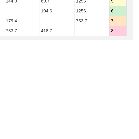
144.9
89.7
1256
5
104.6
1256
6
179.4
753.7
7
753.7
418.7
8