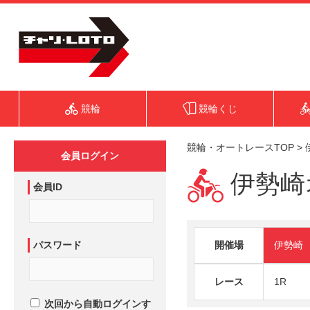
競輪
競輪くじ
競輪・オートレースTOP
>
会員ログイン
伊勢崎オ
会員ID
パスワード
開催場
伊勢崎
レース
1R
次回から自動ログインす