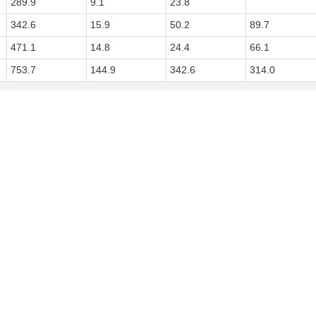
289.9
9.1
23.8
342.6
15.9
50.2
89.7
471.1
14.8
24.4
66.1
753.7
144.9
342.6
314.0