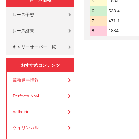
5
1884
6
538.4
レース予想
7
471.1
レース結果
8
1884
キャリーオーバー一覧
おすすめコンテンツ
競輪選手情報
Perfecta Navi
netkeirin
ケイリンガル