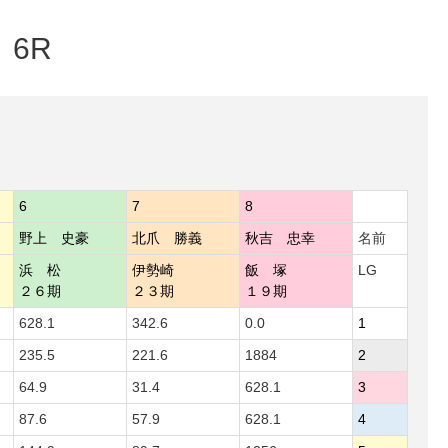
 6R
6
7
8
野上 史豪
北爪 勝義
秋吉 忠幸
名前
浜 松
伊勢崎
飯 塚
LG
２６期
２３期
１９期
628.1
342.6
0.0
1
235.5
221.6
1884
2
64.9
31.4
628.1
3
87.6
57.9
628.1
4