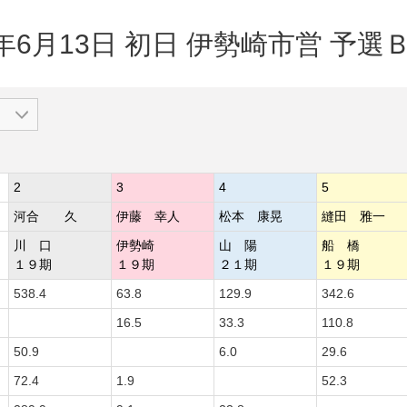
5年6月13日 初日 伊勢崎市営 予選Ｂ
2
3
4
5
河合 久
伊藤 幸人
松本 康晃
縫田 雅一
川 口
伊勢崎
山 陽
船 橋
１９期
１９期
２１期
１９期
538.4
63.8
129.9
342.6
16.5
33.3
110.8
50.9
6.0
29.6
72.4
1.9
52.3