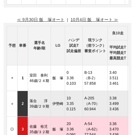
≪ 9月30日 飯 塚オート
|
10月4日 飯 塚オート ≫
良10走
ハンデ
現ランク
選手名
予想
車番
LG
試走T
（前ランク）
平均試走T
年齢/期
試走偏差
審査ポイント
平均競走T
最高競走T
着順
0
B-13
3.40
室田 泰利
2連
×
1
飯 塚
3.36
（B-2）
3.511
46歳/２４期
着順
0.103
57.858
3.461
2連
着順
10
A-205
3.38
落合 淳
2連
○
2
伊勢崎
3.35
（A-70）
3.499
39歳/２９期
着順
0.115
60.944
3.436
2連
着順
20
A-54
3.36
佐藤 裕児
2連
◎
3
飯 塚
3.36
（A-62）
3.470
35歳/３２期
着順
0.091
77.544
3.436