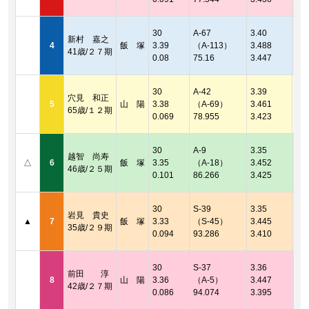
2連
着順
30
A-67
3.40
新村 嘉之
2連
4
飯 塚
3.39
（A-113）
3.488
41歳/２７期
着順
0.08
75.16
3.447
2連
着順
30
A-42
3.39
穴見 和正
2連
5
山 陽
3.38
（A-69）
3.461
65歳/１２期
着順
0.069
78.955
3.423
2連
着順
30
A-9
3.35
越智 尚寿
2連
△
6
飯 塚
3.35
（A-18）
3.452
46歳/２５期
着順
0.101
86.266
3.425
2連
着順
30
S-39
3.35
岩見 貴史
2連
▲
7
飯 塚
3.33
（S-45）
3.445
35歳/２９期
着順
0.094
93.286
3.410
2連
着順
30
S-37
3.36
前田 淳
2連
8
山 陽
3.36
（A-5）
3.447
42歳/２７期
着順
0.086
94.074
3.395
2連