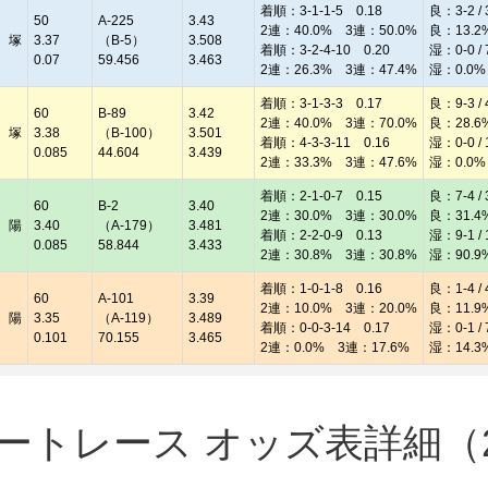
着順：3-1-1-5 0.18
良：3-2 / 
50
A-225
3.43
2連：40.0% 3連：50.0%
良：13.2
 塚
3.37
（B-5）
3.508
着順：3-2-4-10 0.20
湿：0-0 / 
0.07
59.456
3.463
2連：26.3% 3連：47.4%
湿：0.0%
着順：3-1-3-3 0.17
良：9-3 / 
60
B-89
3.42
2連：40.0% 3連：70.0%
良：28.6
 塚
3.38
（B-100）
3.501
着順：4-3-3-11 0.16
湿：0-0 / 
0.085
44.604
3.439
2連：33.3% 3連：47.6%
湿：0.0%
着順：2-1-0-7 0.15
良：7-4 / 
60
B-2
3.40
2連：30.0% 3連：30.0%
良：31.4
 陽
3.40
（A-179）
3.481
着順：2-2-0-9 0.13
湿：9-1 / 
0.085
58.844
3.433
2連：30.8% 3連：30.8%
湿：90.9
着順：1-0-1-8 0.16
良：1-4 / 
60
A-101
3.39
2連：10.0% 3連：20.0%
良：11.9
 陽
3.35
（A-119）
3.489
着順：0-0-3-14 0.17
湿：0-1 / 
0.101
70.155
3.465
2連：0.0% 3連：17.6%
湿：14.3
ートレース オッズ表詳細（20