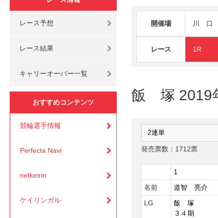
レース予想
開催場
川 口
レース結果
レース
1R
キャリーオーバー一覧
飯 塚 201
おすすめコンテンツ
競輪選手情報
発売票数：1712票
Perfecta Navi
1
netkeirin
名前
道智 亮介
ケイリンガル
LG
飯 塚
３４期