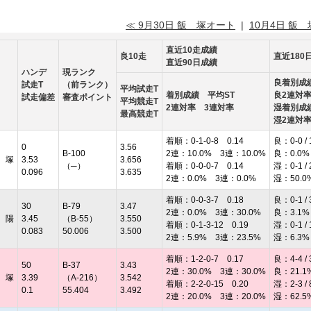
≪ 9月30日 飯 塚オート
|
10月4日 飯
直近10走成績
良10走
直近180
直近90日成績
ハンデ
現ランク
良着別成
試走T
（前ランク）
平均試走T
着別成績 平均ST
良2連対
試走偏差
審査ポイント
平均競走T
2連対率 3連対率
湿着別成
最高競走T
湿2連対
着順：0-1-0-8 0.14
良：0-0 / 
0
3.56
B-100
2連：10.0% 3連：10.0%
良：0.0%
 塚
3.53
3.656
（─）
着順：0-0-0-7 0.14
湿：0-1 / 
0.096
3.635
2連：0.0% 3連：0.0%
湿：50.0
着順：0-0-3-7 0.18
良：0-1 / 
30
B-79
3.47
2連：0.0% 3連：30.0%
良：3.1%
 陽
3.45
（B-55）
3.550
着順：0-1-3-12 0.19
湿：0-1 / 
0.083
50.006
3.500
2連：5.9% 3連：23.5%
湿：6.3%
着順：1-2-0-7 0.17
良：4-4 / 
50
B-37
3.43
2連：30.0% 3連：30.0%
良：21.1
 塚
3.39
（A-216）
3.542
着順：2-2-0-15 0.20
湿：2-3 / 
0.1
55.404
3.492
2連：20.0% 3連：20.0%
湿：62.5