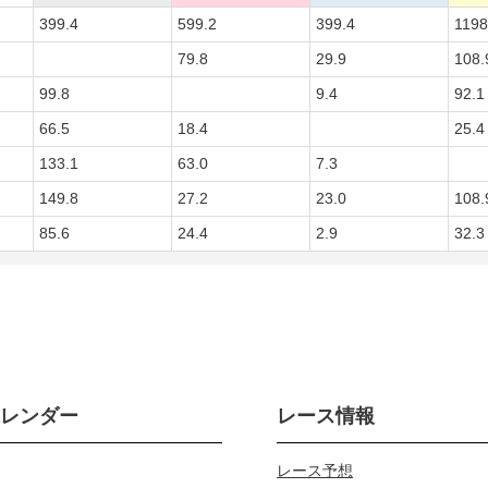
399.4
599.2
399.4
1198
79.8
29.9
108.
99.8
9.4
92.1
66.5
18.4
25.4
133.1
63.0
7.3
149.8
27.2
23.0
108.
85.6
24.4
2.9
32.3
カレンダー
レース情報
レース予想