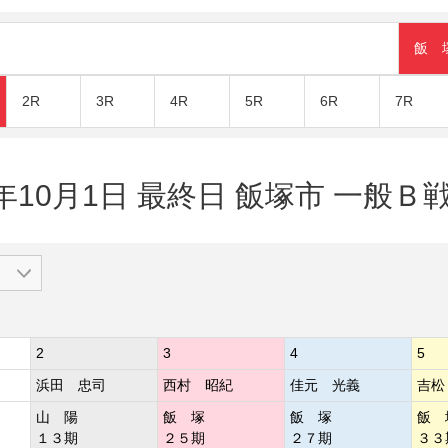
飯 
2R
3R
4R
5R
6R
7R
9年10月1日 最終日 飯塚市 一般Ｂ戦
2
3
4
5
浜田 忠司
西村 昭紀
佳元 光義
吉松
山 陽
飯 塚
飯 塚
飯 
１３期
２５期
２７期
３３