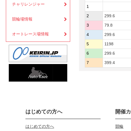
チャリレンジャー
1
2
299.6
競輪場情報
3
79.8
オートレース場情報
4
299.6
5
1198
6
299.6
7
399.4
はじめての方へ
開催
はじめての方へ
競輪