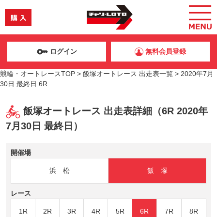
ログイン
無料会員登録
競輪・オートレースTOP
>
飯塚オートレース 出走表一覧
>
2020年7月
30日 最終日 6R
飯塚オートレース 出走表詳細（6R 2020年
7月30日 最終日）
開催場
浜 松
飯 塚
レース
1R
2R
3R
4R
5R
6R
7R
8R