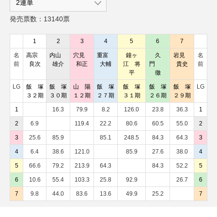
発売票数：13140票
1
2
3
4
5
6
7
名
高宗
内山
穴見
重富
鐘ヶ
久
岩見
名
前
良次
雄介
和正
大輔
江 将
門
貴史
前
平
徹
LG
飯 塚
飯 塚
山 陽
飯 塚
飯 塚
飯 塚
飯 塚
LG
３２期
３０期
１２期
２７期
３１期
２６期
２９期
1
16.3
79.9
8.2
126.0
23.8
36.3
1
2
6.9
119.4
22.2
80.6
60.5
55.0
2
3
25.6
85.9
85.1
248.5
84.3
64.3
3
4
6.4
38.6
121.0
85.9
27.6
38.0
4
5
66.6
79.2
213.9
64.3
84.3
52.2
5
6
10.6
55.4
103.3
25.8
92.9
26.7
6
7
9.8
44.0
83.6
13.6
49.9
25.2
7