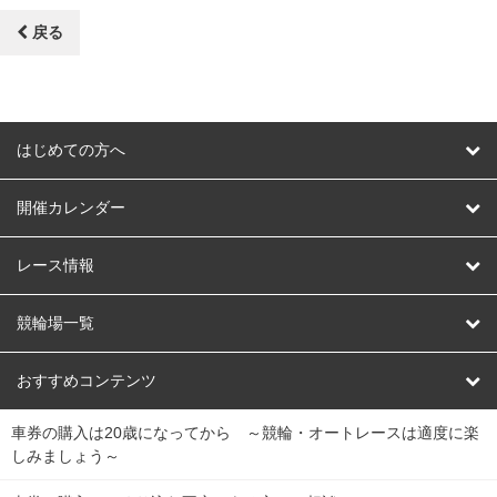
戻る
はじめての方へ
はじめての方へ
開催カレンダー
競輪
レース情報
オートレース
レース予想
競輪場一覧
競輪くじ
レース結果
北日本
函館競輪場
青森競輪場
いわき平競輪場
おすすめコンテンツ
車券の購入は20歳になってから ～競輪・オートレースは適度に楽
Dokanto!
キャリーオーバー一覧
関
競輪選手情報
弥彦競輪場
前橋競輪場
取手競輪場
宇都宮競輪場
しみましょう～
東
大宮競輪場
西武園競輪場
京王閣競輪場
立川競輪場
チャリロトプラザ
Perfecta Navi