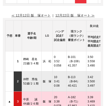
≪ 12月12日 飯 塚オート
|
12月22日 飯 塚オート ≫
良10走
ハンデ
現ランク
選手名
予想
車番
LG
試走T
（前ランク）
平均試走T
年齢/期
試走偏差
審査ポイント
平均競走T
最高競走T
着
0
B-101
3.50
桝崎 星名
2
1
浜 松
3.52
（B-108）
3.558
22歳/３４期
着
0.058
41.357
3.490
2
着
10
B-113
3.42
仲野 秀哉
2
2
飯 塚
3.41
（B-84）
3.500
52歳/２１期
着
0.08
40.421
3.497
2
着
20
A-182
3.39
中原 誠
2
▲
3
飯 塚
3.38
（B-71）
3.469
44歳/２６期
着
0.078
62.862
3.415