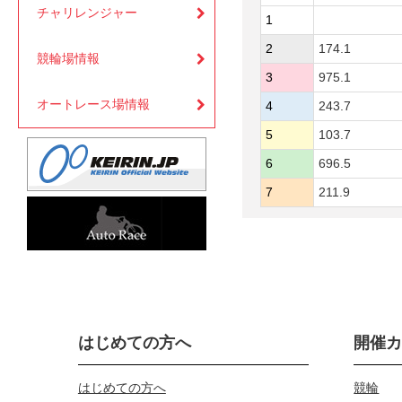
チャリレンジャー
1
2
174.1
競輪場情報
3
975.1
オートレース場情報
4
243.7
5
103.7
6
696.5
7
211.9
はじめての方へ
開催
はじめての方へ
競輪