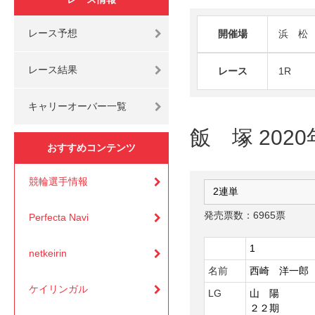
レース予想
開催場
浜 松
レース結果
レース
1R
キャリーオーバー一覧
飯 塚 2020
おすすめコンテンツ
競輪選手情報
発売票数：6965票
Perfecta Navi
1
netkeirin
名前
西崎 洋一郎
ケイリンガル
LG
山 陽
２２期