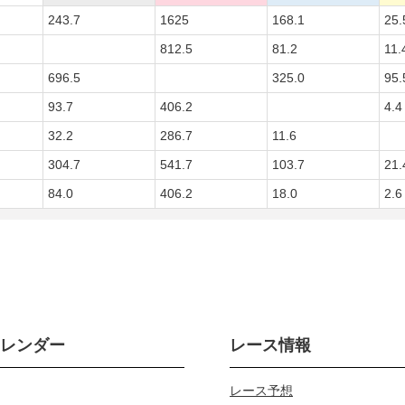
243.7
1625
168.1
25.
812.5
81.2
11.
696.5
325.0
95.
93.7
406.2
4.4
32.2
286.7
11.6
304.7
541.7
103.7
21.
84.0
406.2
18.0
2.6
カレンダー
レース情報
レース予想