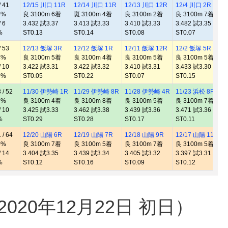
 41
12/15 川口 11R
12/14 川口 11R
12/13 川口 12R
12/4 川口 2R
1
6%
良 3100m 6着
斑 3100m 4着
良 3100m 2着
良 3100m 7着
湿
 6
3.432 試3.37
3.413 試3.33
3.410 試3.33
3.482 試3.35
3
%
ST0.13
ST0.14
ST0.08
ST0.07
S
 53
12/13 飯塚 3R
12/12 飯塚 1R
12/11 飯塚 12R
12/2 飯塚 5R
1
4%
良 3100m 5着
良 3100m 4着
良 3100m 5着
良 3100m 5着
良
 10
3.422 試3.31
3.422 試3.32
3.410 試3.31
3.433 試3.30
3
0%
ST0.05
ST0.22
ST0.07
ST0.15
S
/ 52
11/30 伊勢崎 1R
11/29 伊勢崎 8R
11/28 伊勢崎 4R
11/23 浜松 8R
1
9%
良 3100m 4着
良 3100m 8着
良 3100m 5着
良 3100m 7着
良
 10
3.425 試3.33
3.462 試3.38
3.439 試3.36
3.471 試3.36
3
%
ST0.29
ST0.28
ST0.17
ST0.11
S
/ 64
12/20 山陽 6R
12/19 山陽 7R
12/18 山陽 9R
12/17 山陽 11R
1
0%
良 3100m 7着
良 3100m 5着
良 3100m 7着
良 3100m 5着
湿
 14
3.404 試3.35
3.439 試3.34
3.405 試3.32
3.397 試3.31
3
%
ST0.12
ST0.16
ST0.09
ST0.12
S
20年12月22日 初日）