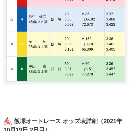
2連
着順
20
A-86
3.37
竹中 修二
2連
△
4
飯 塚
3.36
（A-102）
3.468
45歳/２６期
着順
0.098
72.673
3.422
2連
着順
20
A-152
3.36
藤川 竜
2連
×
5
飯 塚
3.36
（B-78）
3.461
28歳/３４期
着順
0.101
65.309
3.405
2連
着順
30
A-60
3.36
中山 透
2連
○
6
川 口
3.31
（A-51）
3.457
33歳/３１期
着順
0.097
77.278
3.447
2連
飯塚オートレース オッズ表詳細（2021年
10月19日 2日目）