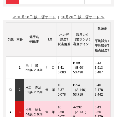
≪ 10月18日 飯 塚オート
|
10月20日 飯 塚オート ≫
良10走
ハンデ
現ランク
選手名
予想
車番
LG
試走T
（前ランク）
平均試走T
年齢/期
試走偏差
審査ポイント
平均競走T
最高競走T
着順
0
B-59
3.43
島田 健一
2連
1
川 口
3.41
（B-60）
3.513
56歳/２０期
着順
0.083
53.498
3.487
2連
着順
10
B-54
3.40
水口 寿治
2連
◎
2
飯 塚
3.37
（A-146）
3.478
52歳/２２期
着順
0.078
53.719
3.442
2連
着順
10
A-232
3.43
小里 健太
2連
▲
3
飯 塚
3.50
（A-131）
3.501
44歳/２６期
着順
0.071
0
3.479