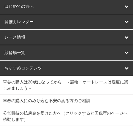
はじめての方へ
はじめての方へ
開催カレンダー
競輪
レース情報
オートレース
レース予想
競輪場一覧
競輪くじ
レース結果
北日本
函館競輪場
青森競輪場
いわき平競輪場
おすすめコンテンツ
車券の購入は20歳になってから ～競輪・オートレースは適度に楽
Dokanto!
キャリーオーバー一覧
関
競輪選手情報
弥彦競輪場
前橋競輪場
取手競輪場
宇都宮競輪場
しみましょう～
東
大宮競輪場
西武園競輪場
京王閣競輪場
立川競輪場
チャリロトプラザ
Perfecta Navi
車券の購入にのめり込む不安のある方のご相談
南
松戸競輪場
千葉競輪場
川崎競輪場
平塚競輪場
公営競技の払戻金を受けた方へ（クリックすると国税庁のページへ
netkeirin
関
移動します）
小田原競輪場
伊東競輪場
静岡競輪場
東
ケイリンガル