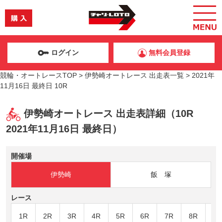
ログイン
無料会員登録
競輪・オートレースTOP
>
伊勢崎オートレース 出走表一覧
>
2021年
11月16日 最終日 10R
伊勢崎オートレース 出走表詳細（10R
2021年11月16日 最終日）
開催場
伊勢崎
飯 塚
レース
1R
2R
3R
4R
5R
6R
7R
8R
9R