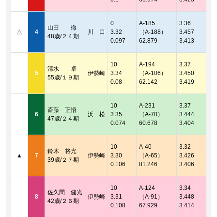
2
着
0
A-185
3.36
山田 徹
2
△
4
川 口
3.32
（A-188）
3.457
48歳/２４期
着
0.097
62.879
3.413
2
着
10
A-194
3.37
清水 卓
2
5
伊勢崎
3.34
（A-106）
3.450
55歳/１９期
着
0.08
62.142
3.419
2
着
10
A-231
3.37
斎藤 正悟
2
6
浜 松
3.35
（A-70）
3.444
47歳/２４期
着
0.074
60.678
3.404
2
着
10
A-40
3.32
鈴木 将光
2
▲
7
伊勢崎
3.30
（A-65）
3.426
39歳/２７期
着
0.106
81.246
3.406
2
着
10
A-124
3.34
佐久間 健光
2
8
伊勢崎
3.31
（A-91）
3.448
42歳/２６期
着
0.108
67.929
3.414
2