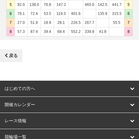
5
92.0
138.0
76.8
147.2
465.0
142.5
441.7
5
6
76.1
72.4
53.5
119.3
401.6
135.9
315.5
6
7
27.0
51.9
18.9
28.1
226.5
267.7
55.5
7
8
57.3
87.4
39.4
68.4
552.2
339.8
41.8
8
戻る
はじめての方へ
はじめての方へ
開催カレンダー
競輪
レース情報
オートレース
レース予想
競輪場一覧