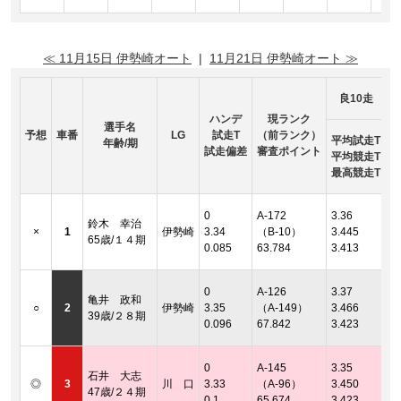
≪ 11月15日 伊勢崎オート
|
11月21日 伊勢崎オート ≫
良10走
ハンデ
現ランク
選手名
予想
車番
LG
試走T
（前ランク）
平均試走T
年齢/期
試走偏差
審査ポイント
平均競走T
最高競走T
着
0
A-172
3.36
鈴木 幸治
2
×
1
伊勢崎
3.34
（B-10）
3.445
65歳/１４期
着
0.085
63.784
3.413
2
着
0
A-126
3.37
亀井 政和
2
○
2
伊勢崎
3.35
（A-149）
3.466
39歳/２８期
着
0.096
67.842
3.423
2
着
0
A-145
3.35
石井 大志
2
◎
3
川 口
3.33
（A-96）
3.450
47歳/２４期
着
0.1
65.674
3.423