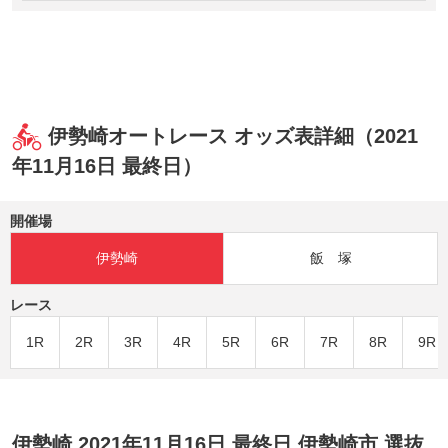
伊勢崎オートレース オッズ表詳細（2021
年11月16日 最終日）
開催場
伊勢崎
飯 塚
レース
1R
2R
3R
4R
5R
6R
7R
8R
9R
伊勢崎 2021年11月16日 最終日 伊勢崎市 選抜