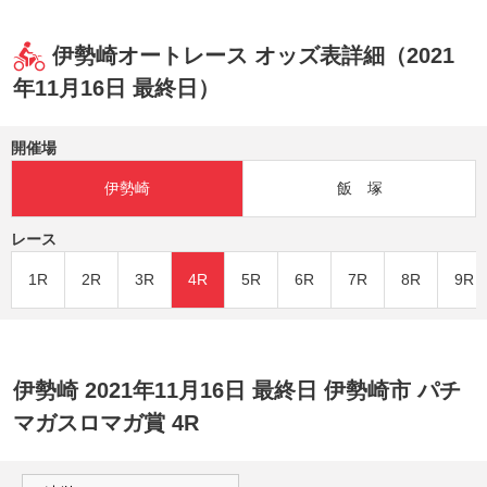
伊勢崎オートレース オッズ表詳細（2021
年11月16日 最終日）
開催場
伊勢崎
飯 塚
レース
1R
2R
3R
4R
5R
6R
7R
8R
9R
伊勢崎 2021年11月16日 最終日 伊勢崎市 パチ
マガスロマガ賞 4R