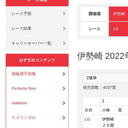
レース予想
開催場
伊勢崎
レース結果
レース
1R
キャリーオーバー一覧
伊勢崎 202
おすすめコンテンツ
競輪選手情報
発売票数：4037票
Perfecta Navi
1
netkeirin
名前
小林 晃
ケイリンガル
LG
伊勢崎
２６期