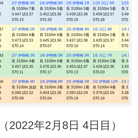
54
2/7 伊勢崎 3R
2/6 伊勢崎 8R
2/5 伊勢崎 1R
1/16 川口 3R
1/15 川口
良 3100m 7着
良 3100m 5着
良 3100m 3着
良 3100m 5着
良 3100m
2
3.447 試3.37
3.452 試3.38
3.439 試3.39
3.459 試3.37
3.495 試3
ST0.15
ST0.20
ST0.15
ST0.28
ST0.10
47
2/7 伊勢崎 2R
2/6 伊勢崎 3R
2/5 伊勢崎 4R
1/5 川口 9R
1/4 川口 
%
良 3100m 6着
良 3100m 6着
良 3100m 3着
良 3100m 2着
良 3100m
5
3.473 試3.33
3.445 試3.36
3.437 試3.38
3.435 試3.37
3.441 試3
%
ST0.14
ST0.07
ST0.10
ST0.14
ST0.06
43
2/7 伊勢崎 2R
2/6 伊勢崎 5R
2/5 伊勢崎 3R
1/5 川口 7R
1/4 川口 
%
良 3100m 4着
良 3100m 6着
良 3100m 6着
良 3100m 2着
良 3100m
4
3.457 試3.35
3.476 試3.36
3.453 試3.37
3.429 試3.36
3.436 試3
ST0.11
ST0.17
ST0.13
ST0.03
ST0.13
56
2/7 伊勢崎 4R
2/6 伊勢崎 8R
2/5 伊勢崎 3R
2/2 伊勢崎 12R
2/1 伊勢崎
%
良 3100m 反妨
良 3100m 3着
良 3100m 1着
良 3100m 4着
良 3100m
8
0.000 試3.32
3.404 試3.28
3.393 試3.29
3.379 試3.29
3.388 試3
%
ST0.09
ST0.04
ST0.19
ST0.18
ST0.17
022年2月8日 4日目）