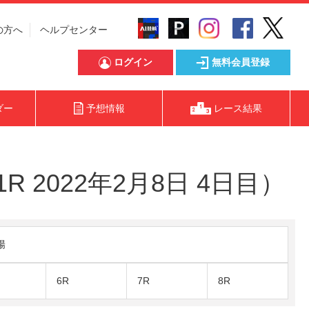
の方へ
ヘルプセンター
ログイン
無料会員登録
ダー
予想情報
レース結果
2022年2月8日 4日目）
陽
6R
7R
8R