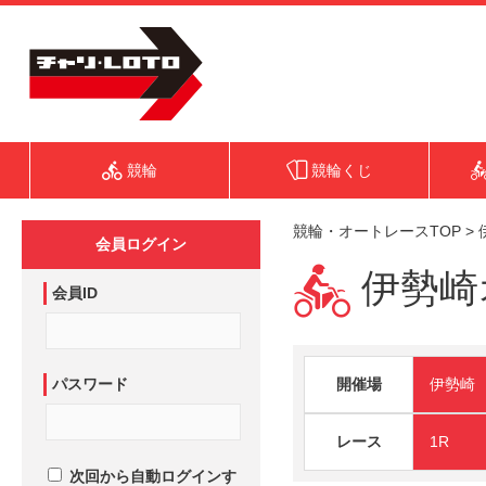
競輪
競輪くじ
競輪・オートレースTOP
>
会員ログイン
伊勢崎オ
会員ID
パスワード
開催場
伊勢崎
レース
1R
次回から自動ログインす