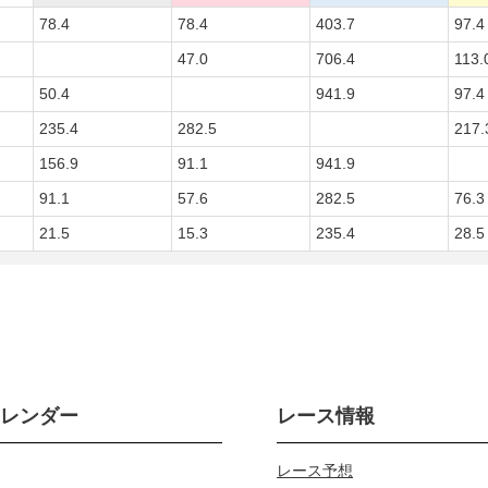
78.4
78.4
403.7
97.4
47.0
706.4
113.
50.4
941.9
97.4
235.4
282.5
217.
156.9
91.1
941.9
91.1
57.6
282.5
76.3
21.5
15.3
235.4
28.5
カレンダー
レース情報
レース予想