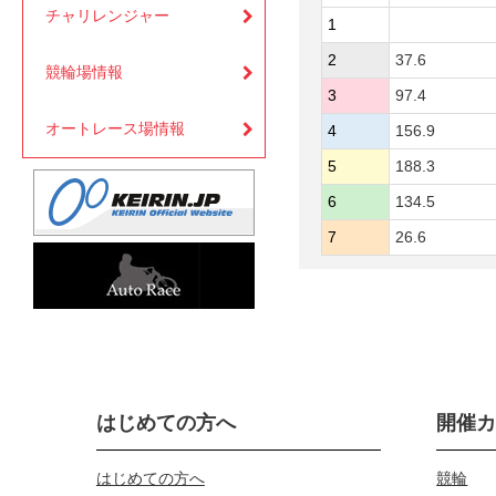
チャリレンジャー
1
2
37.6
競輪場情報
3
97.4
オートレース場情報
4
156.9
5
188.3
6
134.5
7
26.6
はじめての方へ
開催
はじめての方へ
競輪