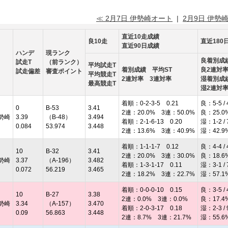
≪ 2月7日 伊勢崎オート
|
2月9日 伊勢
直近10走成績
良10走
直近180
直近90日成績
ハンデ
現ランク
良着別成
試走T
（前ランク）
平均試走T
着別成績 平均ST
良2連対
試走偏差
審査ポイント
平均競走T
2連対率 3連対率
湿着別成
最高競走T
湿2連対
着順：0-2-3-5 0.21
良：5-5 / 
0
B-53
3.41
2連：20.0% 3連：50.0%
良：25.0
勢崎
3.39
（B-48）
3.494
着順：2-1-6-13 0.20
湿：1-2 / 
0.084
53.974
3.448
2連：13.6% 3連：40.9%
湿：42.9
着順：1-1-1-7 0.12
良：4-4 / 
10
B-32
3.41
2連：20.0% 3連：30.0%
良：18.6
勢崎
3.37
（A-196）
3.482
着順：1-3-1-17 0.11
湿：3-1 / 
0.072
56.219
3.465
2連：18.2% 3連：22.7%
湿：57.1
着順：0-0-0-10 0.15
良：3-5 / 
10
B-27
3.38
2連：0.0% 3連：0.0%
良：17.4
勢崎
3.34
（A-157）
3.470
着順：2-0-3-17 0.18
湿：2-3 / 
0.09
56.863
3.448
2連：8.7% 3連：21.7%
湿：55.6