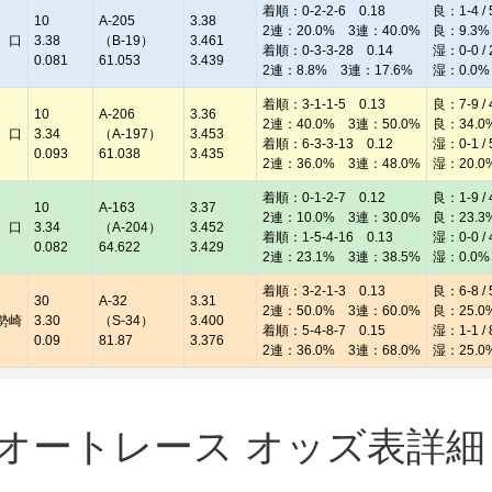
着順：0-2-2-6 0.18
良：1-4 / 
10
A-205
3.38
2連：20.0% 3連：40.0%
良：9.3%
 口
3.38
（B-19）
3.461
着順：0-3-3-28 0.14
湿：0-0 / 
0.081
61.053
3.439
2連：8.8% 3連：17.6%
湿：0.0%
着順：3-1-1-5 0.13
良：7-9 / 
10
A-206
3.36
2連：40.0% 3連：50.0%
良：34.0
 口
3.34
（A-197）
3.453
着順：6-3-3-13 0.12
湿：0-1 / 
0.093
61.038
3.435
2連：36.0% 3連：48.0%
湿：20.0
着順：0-1-2-7 0.12
良：1-9 / 
10
A-163
3.37
2連：10.0% 3連：30.0%
良：23.3
 口
3.34
（A-204）
3.452
着順：1-5-4-16 0.13
湿：0-0 / 
0.082
64.622
3.429
2連：23.1% 3連：38.5%
湿：0.0%
着順：3-2-1-3 0.13
良：6-8 / 
30
A-32
3.31
2連：50.0% 3連：60.0%
良：25.0
勢崎
3.30
（S-34）
3.400
着順：5-4-8-7 0.15
湿：1-1 / 
0.09
81.87
3.376
2連：36.0% 3連：68.0%
湿：25.0
オートレース オッズ表詳細（2