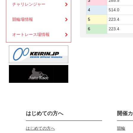
3
285.5
チャリレンジャー
4
514.0
競輪場情報
5
223.4
6
223.4
オートレース場情報
はじめての方へ
開催
はじめての方へ
競輪