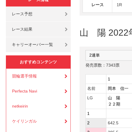
レース
1R
レース予想
レース結果
山 陽 202
キャリーオーバー一覧
おすすめコンテンツ
発売票数：7343票
競輪選手情報
1
名前
岡本 信一
Perfecta Navi
LG
山 陽
２２期
netkeirin
1
ケイリンガル
2
642.5