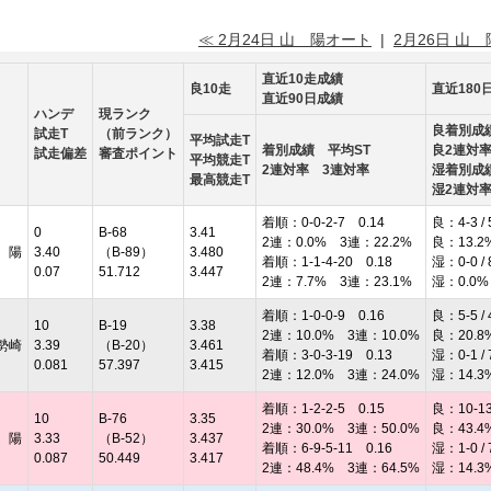
≪ 2月24日 山 陽オート
|
2月26日 山
直近10走成績
良10走
直近180
直近90日成績
ハンデ
現ランク
良着別成
試走T
（前ランク）
平均試走T
着別成績 平均ST
良2連対
試走偏差
審査ポイント
平均競走T
2連対率 3連対率
湿着別成
最高競走T
湿2連対
着順：0-0-2-7 0.14
良：4-3 / 
0
B-68
3.41
2連：0.0% 3連：22.2%
良：13.2
 陽
3.40
（B-89）
3.480
着順：1-1-4-20 0.18
湿：0-0 / 
0.07
51.712
3.447
2連：7.7% 3連：23.1%
湿：0.0%
着順：1-0-0-9 0.16
良：5-5 / 
10
B-19
3.38
2連：10.0% 3連：10.0%
良：20.8
勢崎
3.39
（B-20）
3.461
着順：3-0-3-19 0.13
湿：0-1 / 
0.081
57.397
3.415
2連：12.0% 3連：24.0%
湿：14.3
着順：1-2-2-5 0.15
良：10-13 
10
B-76
3.35
2連：30.0% 3連：50.0%
良：43.4
 陽
3.33
（B-52）
3.437
着順：6-9-5-11 0.16
湿：1-0 / 
0.087
50.449
3.417
2連：48.4% 3連：64.5%
湿：14.3