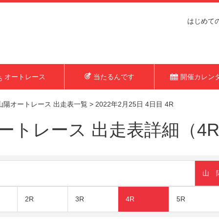
はじめて
オートレース
当たるんです
開催カレン
山陽オートレース 出走表一覧
>
2022年2月25日 4日目 4R
トレース 出走表詳細（4R 2
山 
2R
3R
4R
5R