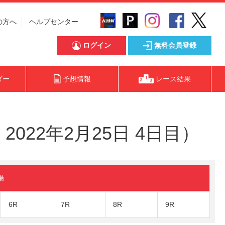
の方へ
ヘルプセンター
ログイン
無料会員登録
ダー
予想情報
レース結果
022年2月25日 4日目）
陽
6R
7R
8R
9R