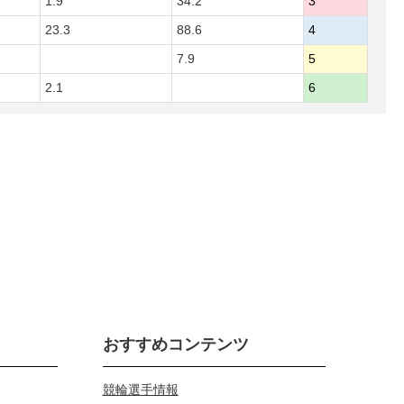
1.9
34.2
3
23.3
88.6
4
7.9
5
2.1
6
おすすめコンテンツ
競輪選手情報