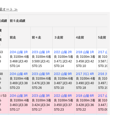
 陽オート ≫
日成績
前５走成績
績
率
前走
前々走
３走前
4走前
5走前
績
率
53
2/24 山陽 1R
2/23 山陽 1R
2/22 山陽 2R
2/18 山陽 1R
2/17 山陽 6
%
良 3100m 4着
良 3100m 6着
良 3100m 5着
良 3100m 3着
斑 3100m 
8
3.468 試3.40
3.500 試3.41
3.471 試3.42
3.458 試3.42
3.587 試3.4
ST0.14
ST0.15
ST0.14
ST0.10
ST0.19
48
2/24 山陽 4R
2/23 山陽 5R
2/22 山陽 9R
2/17 川口 4R
2/16 川口 1
%
良 3100m 4着
良 3100m 6着
良 3100m 6着
良 3100m 4着
良 3100m 
7
3.469 試3.38
3.476 試3.38
3.487 試3.40
3.490 試3.40
3.497 試3.3
%
ST0.23
ST0.26
ST0.10
ST0.18
ST0.19
/ 53
2/24 山陽 3R
2/23 山陽 3R
2/22 山陽 8R
2/18 山陽 6R
2/17 山陽 6
%
良 3100m 4着
良 3100m 3着
良 3100m 5着
良 3100m 2着
斑 3100m 
7
3.463 試3.38
3.424 試3.34
3.450 試3.37
3.428 試3.36
3.447 試3.3
%
ST0.17
ST0.17
ST0.23
ST0.22
ST0.09