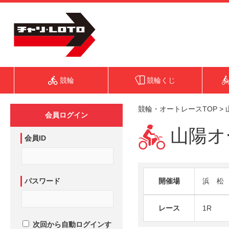
競輪
競輪くじ
競輪・オートレースTOP
>
会員ログイン
山陽オー
会員ID
パスワード
開催場
浜 松
レース
1R
次回から自動ログインす