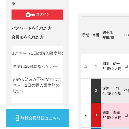
る
ログイン
パスワードを忘れた方
選手名
予想
車番
LG
会員IDを忘れた方
年齢/期
方はこちら（1日の購入限度額の設定）↓
岡本 信一
車券は20歳になってから
△
1
山
54歳/２２期
のめり込みが不安な方はこ
ちら
（1日の購入限度額の
深沢 悟
2
伊
設定）
46歳/２５期
磯部 真樹
▲
3
山
無料会員登録はこちら
39歳/２８期