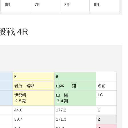
6R
7R
8R
9R
般戦 4R
5
6
岩沼 靖郎
山本 翔
名前
伊勢崎
山 陽
LG
２５期
３４期
44.6
177.2
1
59.7
171.3
2