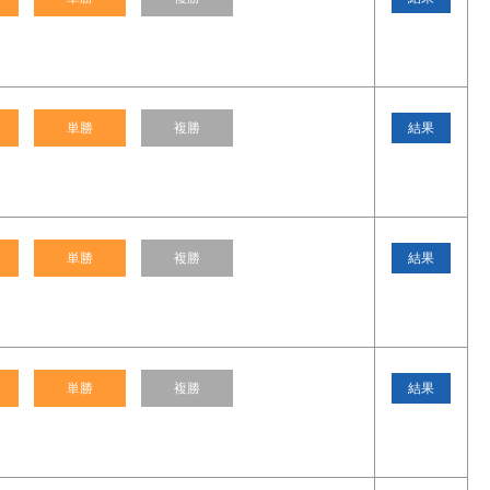
単勝
複勝
結果
単勝
複勝
結果
単勝
複勝
結果