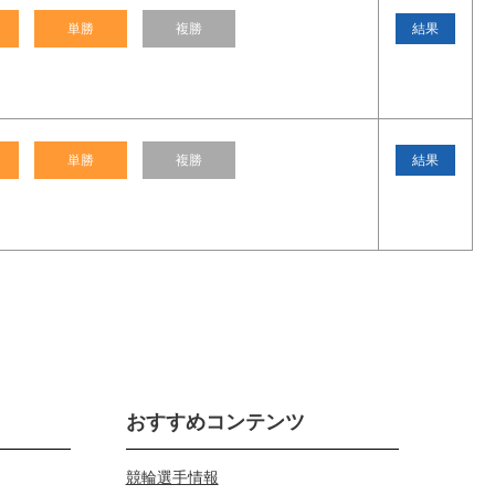
単勝
複勝
結果
単勝
複勝
結果
おすすめコンテンツ
競輪選手情報