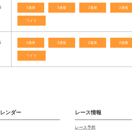
0
3連単
3連複
2連単
2連複
ワイド
5
3連単
3連複
2連単
2連複
ワイド
カレンダー
レース情報
レース予想