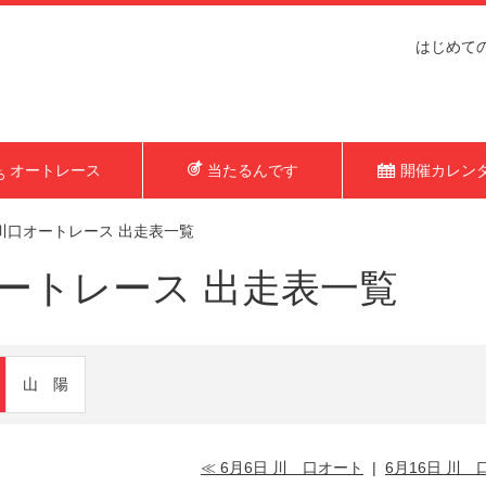
はじめて
オートレース
当たるんです
開催カレン
川口オートレース 出走表一覧
ートレース 出走表一覧
山 陽
≪ 6月6日 川 口オート
|
6月16日 川 