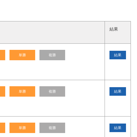
結果
単勝
複勝
結果
単勝
複勝
結果
単勝
複勝
結果