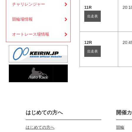
チャリレンジャー
11R
20:1
出走表
競輪場情報
オートレース場情報
12R
20:4
出走表
はじめての方へ
開催
はじめての方へ
競輪