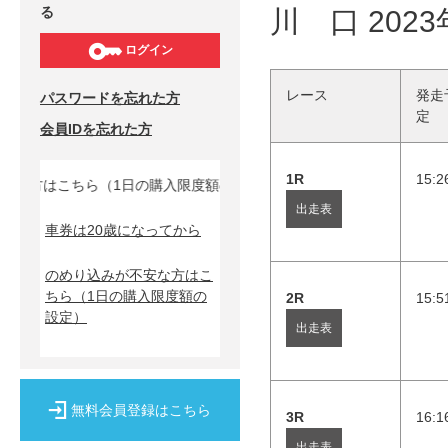
る
川 口 2023
ログイン
レース
発走
パスワードを忘れた方
定
会員IDを忘れた方
1R
15:2
な方はこちら（1日の購入限度額の設定）↓
出走表
車券は20歳になってから
のめり込みが不安な方はこ
ちら
（1日の購入限度額の
2R
15:5
設定）
出走表
無料会員登録はこちら
3R
16:1
出走表