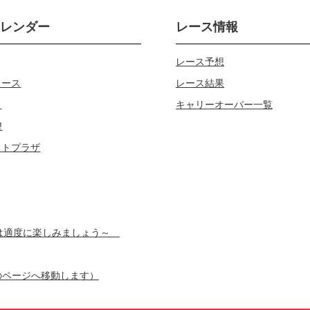
カレンダー
レース情報
レース予想
レース
レース結果
じ
キャリーオーバー一覧
!
ロトプラザ
スは適度に楽しみましょう～
のページへ移動します）