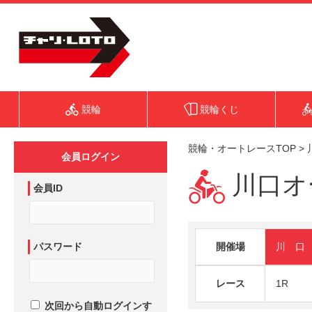
競輪
競輪くじ
競輪・オートレースTOP
>
会員ログイン
川口オー
会員ID
パスワード
開催場
川 口
レース
1R
次回から自動ログインす