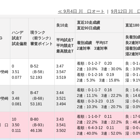
≪ 9月4日 川 口オート
|
9月12日 川 
直近10走成績
良10走
直近18
直近90日成績
ハンデ
現ランク
良着別
G
試走T
（前ランク）
平均試走T
着別成績 平均ST
良2連対
試走偏差
審査ポイント
平均競走T
2連対率 3連対率
湿着別
最高競走T
湿2連対
着順：0-1-2-7 0.20
良：0-1 /
0
B-52
3.47
2連：10.0% 3連：30.0%
良：3.0
伊勢崎
3.51
（B-58）
3.547
着順：0-1-2-16 0.19
湿：0-1 /
0.077
52.193
3.519
2連：5.3% 3連：15.8%
湿：9.1
着順：0-1-1-7 0.16
良：1-6 /
0
B-47
3.44
2連：11.1% 3連：22.2%
良：14.
伊勢崎
3.48
（B-68）
3.521
着順：0-3-3-23 0.15
湿：0-0 /
0.081
53.181
3.494
2連：10.3% 3連：20.7%
湿：0.0
着順：1-1-0-7 0.11
良：17-9 
10
B-80
3.43
2連：22.2% 3連：22.2%
良：46.
川 口
3.50
（B-93）
3.541
着順：6-4-3-12 0.11
湿：0-0 /
0.111
46.136
3.502
2連：40.0% 3連：52.0%
湿：0.0