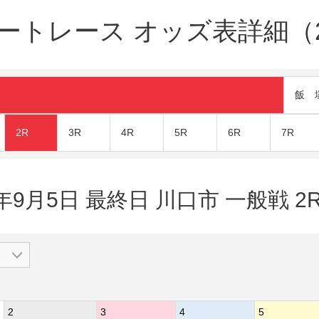
ートレース オッズ表詳細（20
飯 
2R
3R
4R
5R
6R
7R
3年9月5日 最終日 川口市 一般戦 2
2
3
4
5