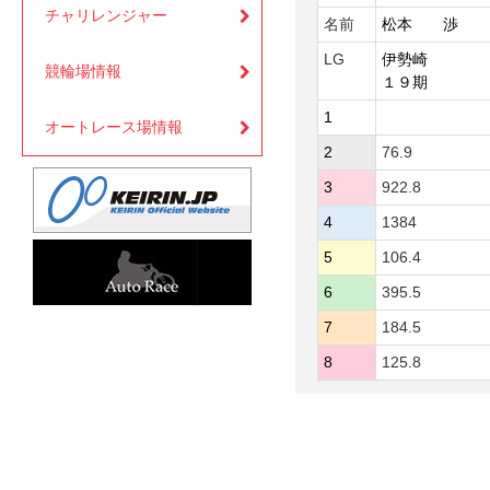
チャリレンジャー
名前
松本 渉
LG
伊勢崎
競輪場情報
１９期
1
オートレース場情報
2
76.9
3
922.8
4
1384
5
106.4
6
395.5
7
184.5
8
125.8