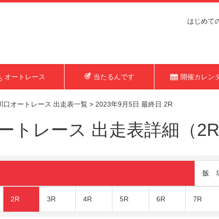
はじめて
オートレース
当たるんです
開催カレン
川口オートレース 出走表一覧
>
2023年9月5日 最終日 2R
トレース 出走表詳細（2R 
飯 
2R
3R
4R
5R
6R
7R