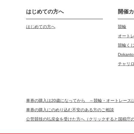
はじめての方へ
開催
はじめての方へ
競輪
オート
競輪く
Dokanto
チャリ
車券の購入は20歳になってから ～競輪・オートレー
車券の購入にのめり込む不安のある方のご相談
公営競技の払戻金を受けた方へ（クリックすると国税庁