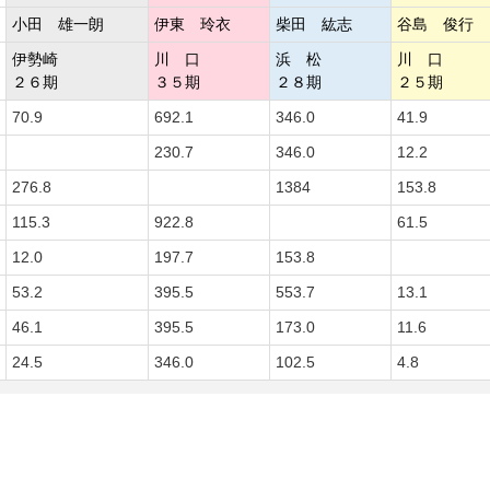
小田 雄一朗
伊東 玲衣
柴田 紘志
谷島 俊行
伊勢崎
川 口
浜 松
川 口
２６期
３５期
２８期
２５期
70.9
692.1
346.0
41.9
230.7
346.0
12.2
276.8
1384
153.8
115.3
922.8
61.5
12.0
197.7
153.8
53.2
395.5
553.7
13.1
46.1
395.5
173.0
11.6
24.5
346.0
102.5
4.8