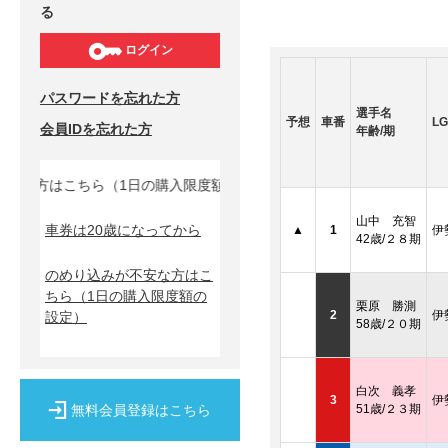
る
ログイン
パスワードを忘れた方
選手名
予想
車番
LG
会員IDを忘れた方
年齢/期
な方はこちら（1日の購入限度額の設定）↓
山中 充智
車券は20歳になってから
▲
1
伊
42歳/２８期
のめり込みが不安な方はこ
ちら
（1日の購入限度額の
栗原 勝測
2
伊
設定）
58歳/２０期
白次 義孝
3
伊
無料会員登録はこちら
51歳/２３期