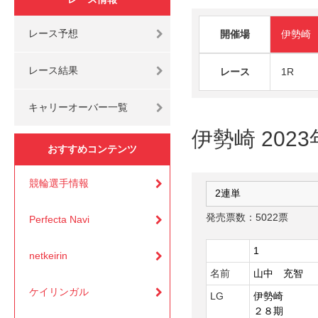
レース予想
開催場
伊勢崎
レース結果
レース
1R
キャリーオーバー一覧
伊勢崎 2023
おすすめコンテンツ
競輪選手情報
発売票数：5022票
Perfecta Navi
1
netkeirin
名前
山中 充智
ケイリンガル
LG
伊勢崎
２８期