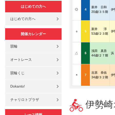
はじめての方へ
新井 日和
◎
4
伊
20歳/３５期
はじめての方へ
新井 淳
○
5
伊
開催カレンダー
53歳/２３期
競輪
浅田 真吾
△
6
浜
44歳/２７期
オートレース
競輪くじ
吉原 恭佑
×
7
伊
34歳/３２期
Dokanto!
チャリロトプラザ
伊勢崎
レース情報