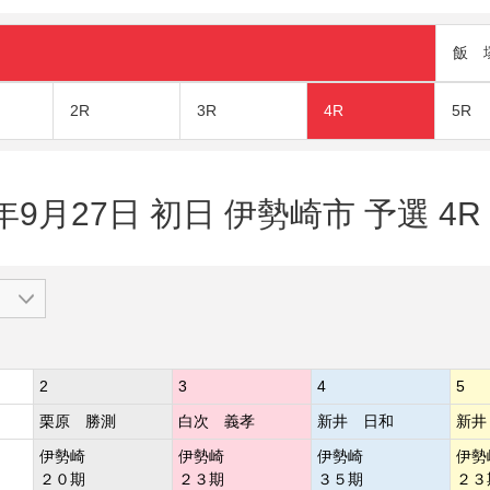
飯 
2R
3R
4R
5R
年9月27日 初日 伊勢崎市 予選 4R
2
3
4
5
栗原 勝測
白次 義孝
新井 日和
新
伊勢崎
伊勢崎
伊勢崎
伊勢
２０期
２３期
３５期
２３