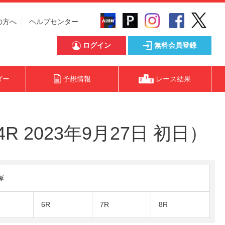
の方へ
ヘルプセンター
ログイン
無料会員登録
ダー
予想情報
レース結果
2023年9月27日 初日）
塚
6R
7R
8R