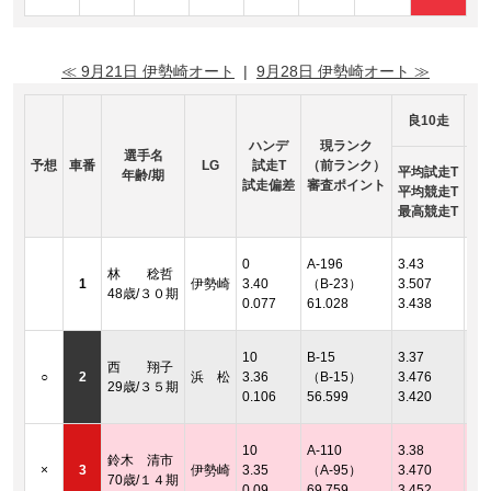
≪ 9月21日 伊勢崎オート
|
9月28日 伊勢崎オート ≫
良10走
ハンデ
現ランク
選手名
予想
車番
LG
試走T
（前ランク）
平均試走T
年齢/期
試走偏差
審査ポイント
平均競走T
最高競走T
着順
0
A-196
3.43
林 稔哲
2連
1
伊勢崎
3.40
（B-23）
3.507
48歳/３０期
着順
0.077
61.028
3.438
2連
着順
10
B-15
3.37
西 翔子
2連
○
2
浜 松
3.36
（B-15）
3.476
29歳/３５期
着順
0.106
56.599
3.420
2連
着順
10
A-110
3.38
鈴木 清市
2連
×
3
伊勢崎
3.35
（A-95）
3.470
70歳/１４期
着順
0.09
69.759
3.452