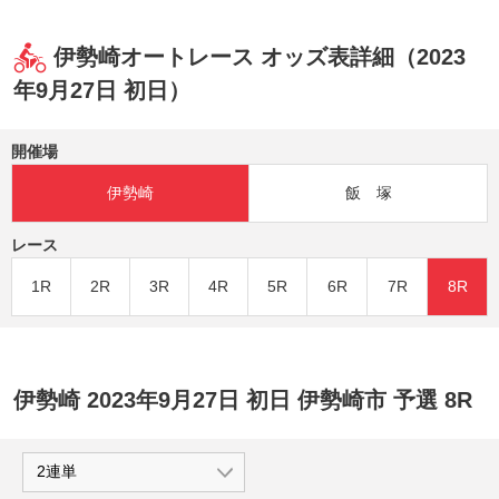
伊勢崎オートレース オッズ表詳細（2023
年9月27日 初日）
開催場
伊勢崎
飯 塚
レース
1R
2R
3R
4R
5R
6R
7R
8R
伊勢崎 2023年9月27日 初日 伊勢崎市 予選 8R