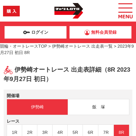
ログイン
無料会員登録
競輪・オートレースTOP
>
伊勢崎オートレース 出走表一覧
>
2023年9
月27日 初日 8R
伊勢崎オートレース 出走表詳細（8R 2023
年9月27日 初日）
開催場
伊勢崎
飯 塚
レース
1R
2R
3R
4R
5R
6R
7R
8R