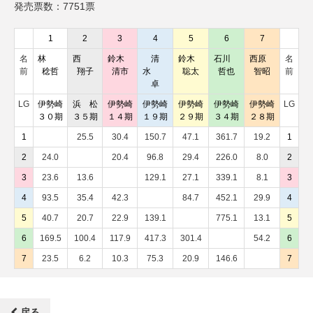
発売票数：7751票
1
2
3
4
5
6
7
名
林
西
鈴木
清
鈴木
石川
西原
名
前
稔哲
翔子
清市
水
聡太
哲也
智昭
前
卓
LG
伊勢崎
浜 松
伊勢崎
伊勢崎
伊勢崎
伊勢崎
伊勢崎
LG
３０期
３５期
１４期
１９期
２９期
３４期
２８期
1
25.5
30.4
150.7
47.1
361.7
19.2
1
2
24.0
20.4
96.8
29.4
226.0
8.0
2
3
23.6
13.6
129.1
27.1
339.1
8.1
3
4
93.5
35.4
42.3
84.7
452.1
29.9
4
5
40.7
20.7
22.9
139.1
775.1
13.1
5
6
169.5
100.4
117.9
417.3
301.4
54.2
6
7
23.5
6.2
10.3
75.3
20.9
146.6
7
戻る