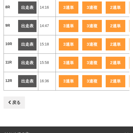
出走表
3連単
3連複
2連単
8R
14:16
出走表
3連単
3連複
2連単
9R
14:47
出走表
3連単
3連複
2連単
10R
15:18
出走表
3連単
3連複
2連単
11R
15:58
出走表
3連単
3連複
2連単
12R
16:36
戻る