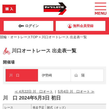
ログイン
無料会員登録
競輪・オートレースTOP
>
川口オートレース 出走表一覧
川口オートレース 出走表一覧
開催場
川 口
伊勢崎
山 陽
≪ 4月22日 川 口オート
|
5月4日 川 口オート ≫
川 口 2024年5月3日 初日
レース
発走予定
賭式（オッズ）