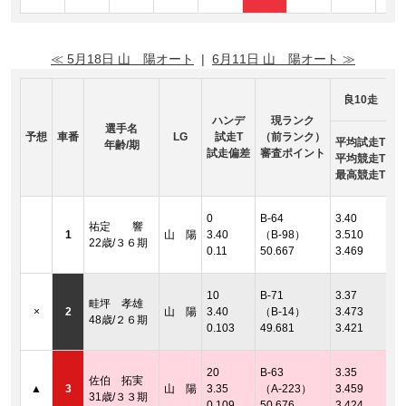
≪ 5月18日 山 陽オート
|
6月11日 山 陽オート ≫
良10走
ハンデ
現ランク
選手名
予想
車番
LG
試走T
（前ランク）
平均試走T
年齢/期
試走偏差
審査ポイント
平均競走T
最高競走T
着
0
B-64
3.40
祐定 響
2
1
山 陽
3.40
（B-98）
3.510
22歳/３６期
着
0.11
50.667
3.469
2
着
10
B-71
3.37
畦坪 孝雄
2
×
2
山 陽
3.40
（B-14）
3.473
48歳/２６期
着
0.103
49.681
3.421
2
着
20
B-63
3.35
佐伯 拓実
2
▲
3
山 陽
3.35
（A-223）
3.459
31歳/３３期
着
0.109
50.676
3.424