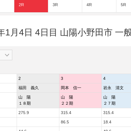
2R
3R
4R
5R
5年1月4日 4日目 山陽小野田市 一般
2
3
4
福田 義久
岡本 信一
岩永 清文
山 陽
山 陽
山 陽
１８期
２２期
２７期
275.9
315.4
315.4
86.5
18.4