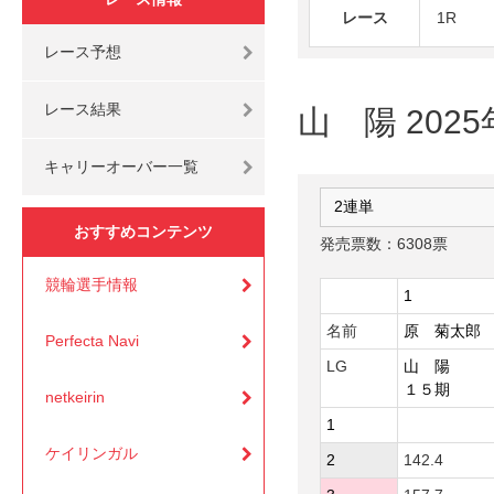
レース
1R
レース予想
レース結果
山 陽 202
キャリーオーバー一覧
おすすめコンテンツ
発売票数：6308票
競輪選手情報
1
名前
原 菊太郎
Perfecta Navi
LG
山 陽
１５期
netkeirin
1
ケイリンガル
2
142.4