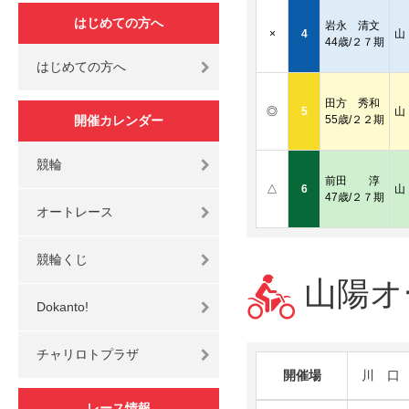
はじめての方へ
岩永 清文
×
4
山
44歳/２７期
はじめての方へ
田方 秀和
◎
5
山
開催カレンダー
55歳/２２期
競輪
前田 淳
△
6
山
47歳/２７期
オートレース
競輪くじ
山陽オー
Dokanto!
チャリロトプラザ
開催場
川 口
レース情報