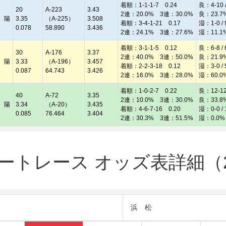
着順：1-1-1-7 0.24
良：4-10 /
20
A-223
3.43
2連：20.0% 3連：30.0%
良：23.7
 陽
3.35
（A-225）
3.508
着順：3-4-1-21 0.17
湿：1-0 / 
0.078
58.890
3.436
2連：24.1% 3連：27.6%
湿：11.1
着順：3-1-1-5 0.12
良：6-8 / 
30
A-176
3.37
2連：40.0% 3連：50.0%
良：21.9
 陽
3.33
（A-196）
3.457
着順：2-2-3-18 0.12
湿：3-0 / 
0.087
64.743
3.426
2連：16.0% 3連：28.0%
湿：60.0
着順：1-0-2-7 0.22
良：12-12 
40
A-72
3.35
2連：10.0% 3連：30.0%
良：33.8
 陽
3.34
（A-20）
3.435
着順：4-6-7-16 0.20
湿：0-0 / 
0.085
76.464
3.404
2連：30.3% 3連：51.5%
湿：0.0%
トレース オッズ表詳細（20
浜 松