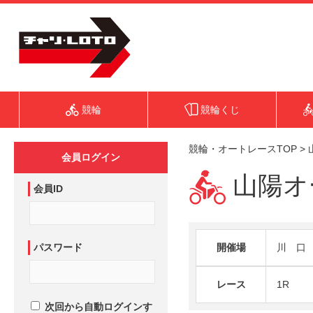
競輪
競輪くじ
競輪・オートレースTOP
>
会員ログイン
山陽オー
会員ID
パスワード
開催場
川 口
レース
1R
次回から自動ログインす