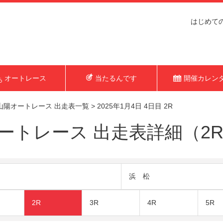
はじめて
オートレース
当たるんです
開催カレン
山陽オートレース 出走表一覧
>
2025年1月4日 4日目 2R
トレース 出走表詳細（2R 2
浜 松
2R
3R
4R
5R