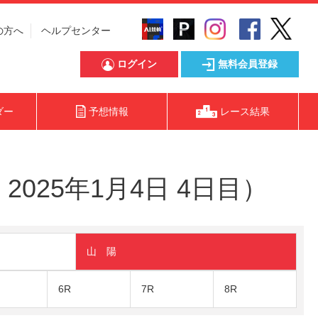
の方へ
ヘルプセンター
ログイン
無料会員登録
ダー
予想情報
レース結果
025年1月4日 4日目）
山 陽
6R
7R
8R