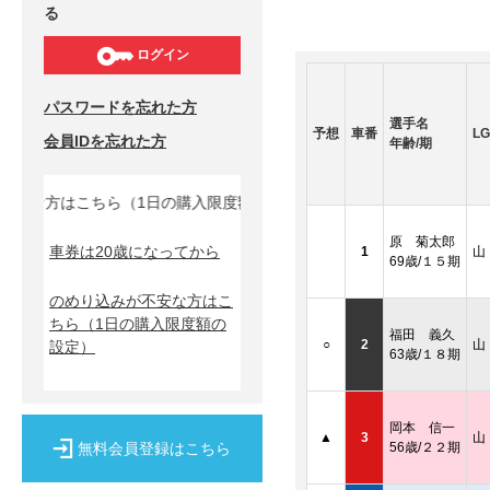
る
ログイン
パスワードを忘れた方
選手名
予想
車番
LG
会員IDを忘れた方
年齢/期
安な方はこちら（1日の購入限度額の設定）↓
原 菊太郎
車券は20歳になってから
1
山
69歳/１５期
のめり込みが不安な方はこ
ちら
（1日の購入限度額の
福田 義久
○
2
山
設定）
63歳/１８期
岡本 信一
▲
3
山
無料会員登録はこちら
56歳/２２期