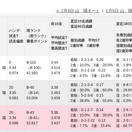
≪ 1月3日 山 陽オート
|
1月5日 山 
直近10走成績
良10走
直近180
直近90日成績
ハンデ
現ランク
良着別成
試走T
（前ランク）
平均試走T
着別成績 平均ST
良2連対
試走偏差
審査ポイント
平均競走T
2連対率 3連対率
湿着別成
最高競走T
湿2連対
着順：0-1-1-8 0.20
良：0-1 / 
0
B-110
3.44
2連：10.0% 3連：20.0%
良：1.9%
 陽
3.44
（B-100）
3.514
着順：0-1-2-19 0.22
湿：0-0 / 
0.074
41.583
3.474
2連：4.5% 3連：13.6%
湿：0.0%
着順：2-1-3-4 0.17
良：8-8 / 
20
B-40
3.38
2連：30.0% 3連：60.0%
良：29.6
 陽
3.35
（B-14）
3.463
着順：5-2-3-8 0.15
湿：0-0 / 
0.083
53.004
3.439
2連：38.9% 3連：55.6%
湿：0.0%
着順：0-1-2-7 0.14
良：2-6 / 
20
B-43
3.38
2連：10.0% 3連：30.0%
良：13.8
 陽
3.34
（B-61）
3.478
着順：0-2-2-22 0.12
湿：2-0 / 
0.098
52.817
3.437
2連：7.7% 3連：15.4%
湿：66.7