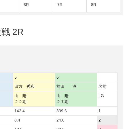
6R
7R
8R
戦 2R
5
6
田方 秀和
前田 淳
名前
山 陽
山 陽
LG
２２期
２７期
142.4
339.6
1
8.4
24.6
2