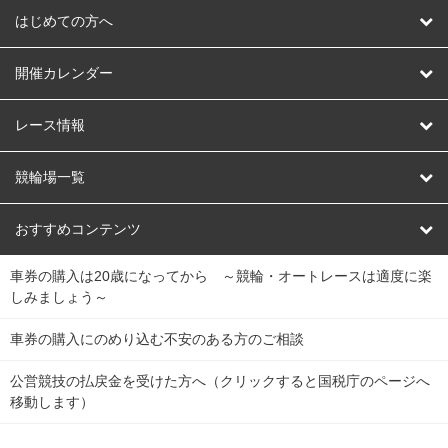
はじめての方へ
はじめての方へ
開催カレンダー
競輪
レース情報
オートレース
レース予想
競輪場一覧
競輪くじ
レース結果
北日本
函館競輪場
青森競輪場
いわき平競輪場
おすすめコンテンツ
車券の購入は20歳になってから ～競輪・オートレースは適度に楽
Dokanto!
キャリーオーバー一覧
関
競輪選手情報
弥彦競輪場
前橋競輪場
取手競輪場
宇都宮競輪場
しみましょう～
東
大宮競輪場
西武園競輪場
京王閣競輪場
立川競輪場
チャリロトプラザ
Perfecta Navi
車券の購入にのめり込む不安のある方のご相談
南
松戸競輪場
千葉競輪場
川崎競輪場
平塚競輪場
公営競技の払戻金を受けた方へ（クリックすると国税庁のページへ
netkeirin
関
移動します）
小田原競輪場
伊東競輪場
静岡競輪場
東
ケイリンガル