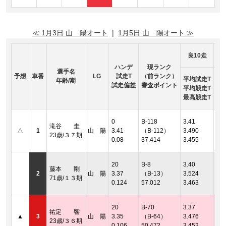
≪ 1月3日 山 陽オート
|
1月5日 山 陽オート ≫
良10走
ハンデ
現ランク
選手名
予想
車番
LG
試走T
（前ランク）
平均試走T
年齢/期
試走偏差
審査ポイント
平均競走T
最高競走T
着順
0
B-118
3.41
滝谷 圭
2連
△
1
山 陽
3.41
（B-112）
3.490
23歳/３７期
着順
0.08
37.414
3.455
2連
着順
20
B-8
3.40
藤本 剛
2連
2
山 陽
3.37
（B-13）
3.524
71歳/１３期
着順
0.124
57.012
3.463
2連
着順
20
B-70
3.37
祐定 響
2連
▲
3
山 陽
3.35
（B-64）
3.476
23歳/３６期
着順
0.106
50.472
3.452