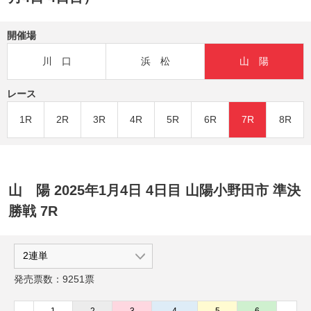
開催場
川 口
浜 松
山 陽
レース
1R
2R
3R
4R
5R
6R
7R
8R
山 陽 2025年1月4日 4日目 山陽小野田市 準決
勝戦 7R
発売票数：9251票