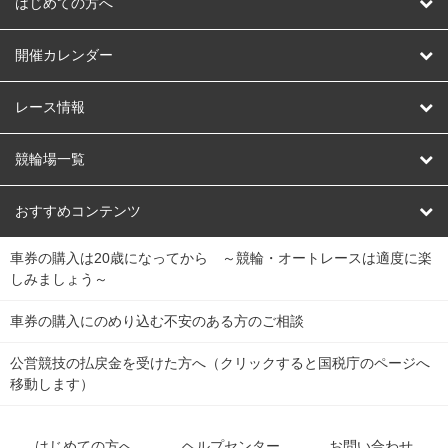
はじめての方へ
はじめての方へ
開催カレンダー
競輪
レース情報
オートレース
レース予想
競輪場一覧
競輪くじ
レース結果
北日本
函館競輪場
青森競輪場
いわき平競輪場
おすすめコンテンツ
車券の購入は20歳になってから ～競輪・オートレースは適度に楽
Dokanto!
キャリーオーバー一覧
関
競輪選手情報
弥彦競輪場
前橋競輪場
取手競輪場
宇都宮競輪場
しみましょう～
東
大宮競輪場
西武園競輪場
京王閣競輪場
立川競輪場
チャリロトプラザ
Perfecta Navi
車券の購入にのめり込む不安のある方のご相談
南
松戸競輪場
千葉競輪場
川崎競輪場
平塚競輪場
公営競技の払戻金を受けた方へ（クリックすると国税庁のページへ
netkeirin
関
移動します）
小田原競輪場
伊東競輪場
静岡競輪場
東
ケイリンガル
中
名古屋競輪場
岐阜競輪場
大垣競輪場
豊橋競輪場
はじめての方へ
ヘルプセンター
お問い合わせ