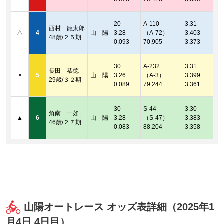
2
着
20
A-110
3.31
西村 龍太郎
2
△
4
山 陽
3.28
（A-72）
3.403
48歳/２５期
着
0.093
70.905
3.373
2
着
30
A-232
3.31
長田 恭徳
2
×
5
山 陽
3.26
（A-3）
3.399
29歳/３２期
着
0.089
79.244
3.361
2
着
30
S-44
3.30
角南 一如
2
▲
6
山 陽
3.28
（S-47）
3.383
46歳/２７期
着
0.083
88.204
3.358
2
山陽オートレース オッズ表詳細（2025年1
月4日 4日目）