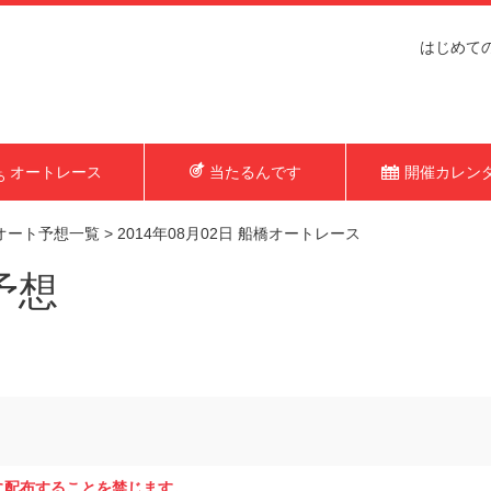
はじめて
オートレース
当たるんです
開催カレン
オート予想一覧
>
2014年08月02日 船橋オートレース
予想
に配布することを禁じます。