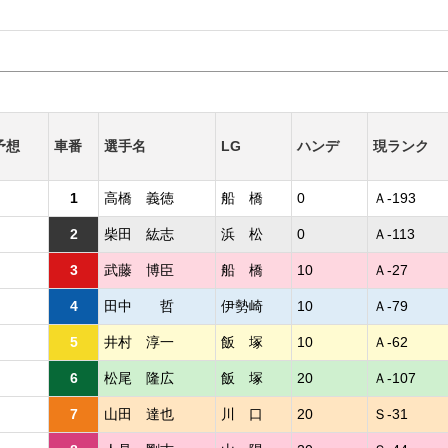
予想
車番
選手名
LG
ハンデ
現ランク
1
高橋 義徳
船 橋
0
Ａ-193
2
柴田 紘志
浜 松
0
Ａ-113
3
武藤 博臣
船 橋
10
Ａ-27
4
田中 哲
伊勢崎
10
Ａ-79
5
井村 淳一
飯 塚
10
Ａ-62
6
松尾 隆広
飯 塚
20
Ａ-107
7
山田 達也
川 口
20
Ｓ-31