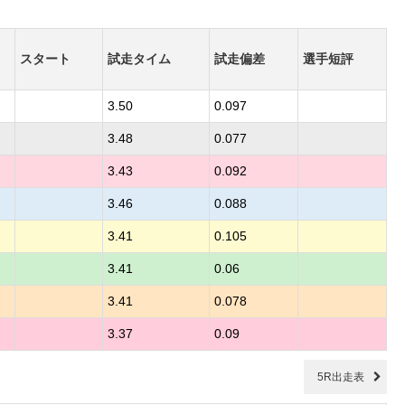
スタート
試走タイム
試走偏差
選手短評
3.50
0.097
3.48
0.077
3.43
0.092
3.46
0.088
3.41
0.105
3.41
0.06
3.41
0.078
3.37
0.09
5R出走表