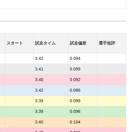
スタート
試走タイム
試走偏差
選手短評
3.42
0.094
3.41
0.099
3.40
0.092
3.42
0.086
3.39
0.099
3.39
0.096
3.40
0.104