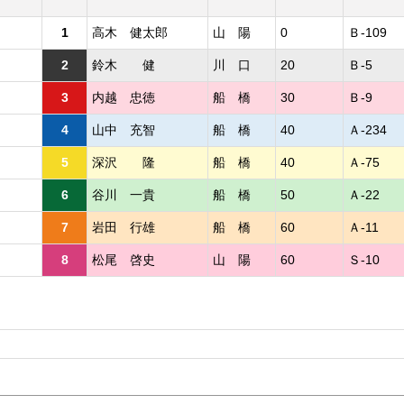
1
高木 健太郎
山 陽
0
Ｂ-109
2
鈴木 健
川 口
20
Ｂ-5
3
内越 忠徳
船 橋
30
Ｂ-9
4
山中 充智
船 橋
40
Ａ-234
5
深沢 隆
船 橋
40
Ａ-75
6
谷川 一貴
船 橋
50
Ａ-22
7
岩田 行雄
船 橋
60
Ａ-11
8
松尾 啓史
山 陽
60
Ｓ-10