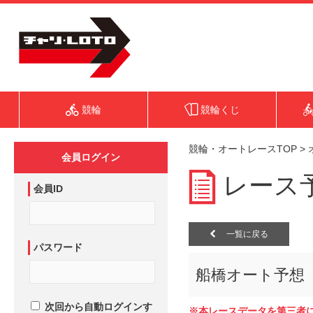
競輪
競輪くじ
競輪・オートレースTOP
>
会員ログイン
レース
会員ID
一覧に戻る
パスワード
船橋オート予想
次回から自動ログインす
※本レースデータを第三者