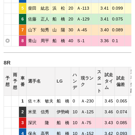
5
柴田 紘志
浜 松
20
Ａ-113
3.41
0.099
6
佐藤 正人
船 橋
20
Ａ-129
3.41
0.075
7
山下 知秀
山 陽
30
Ａ-45
3.40
0.089
◎
8
青山 周平
船 橋
40
Ｓ-1
3.36
0.1
8R
ス
選
雨
ハ
試走
予
車
現ラン
タ
試走
手
予
選手名
LG
ン
タイ
想
番
ク
ー
偏差
短
想
デ
ム
ト
評
1
佐々木 敏夫
船 橋
0
Ａ-230
3.45
0.065
2
米里 信秀
伊勢崎
10
Ａ-125
3.46
0.074
3
深沢 隆
船 橋
10
Ａ-75
3.43
0.085
4
保永 高男
船 橋
10
Ａ-152
3.42
0.093