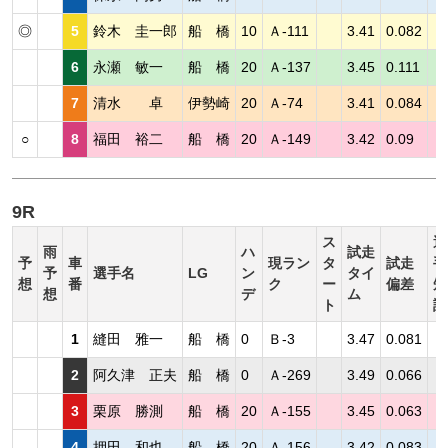
◎
5
鈴木 圭一郎
船 橋
10
Ａ-111
3.41
0.082
6
永瀬 敏一
船 橋
20
Ａ-137
3.45
0.111
7
清水 卓
伊勢崎
20
Ａ-74
3.41
0.084
○
8
福田 裕二
船 橋
20
Ａ-149
3.42
0.09
9R
ス
選
雨
ハ
試走
予
車
現ラン
タ
試走
手
予
選手名
LG
ン
タイ
想
番
ク
ー
偏差
短
想
デ
ム
ト
評
1
縫田 雅一
船 橋
0
Ｂ-3
3.47
0.081
2
阿久津 正夫
船 橋
0
Ａ-269
3.49
0.066
3
栗原 勝測
船 橋
20
Ａ-155
3.45
0.063
4
押田 和也
船 橋
20
Ａ-156
3.42
0.083