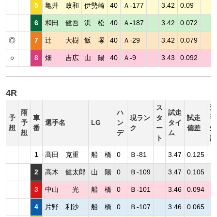
5
亀井 政和
伊勢崎
40
Ａ-177
3.42
0.09
6
和田 健吾
浜 松
40
Ａ-187
3.42
0.072
◎
7
辻 大樹
飯 塚
40
Ａ-29
3.42
0.079
○
8
畑 吉広
山 陽
40
Ａ-9
3.43
0.092
4R
ス
選
雨
ハ
試走
予
車
現ラン
タ
試走
手
予
選手名
LG
ン
タイ
想
番
ク
ー
偏差
短
想
デ
ム
ト
評
1
高田 克重
船 橋
0
Ｂ-81
3.47
0.125
2
高木 健太郎
山 陽
0
Ｂ-109
3.47
0.105
3
中山 光
船 橋
0
Ｂ-101
3.46
0.094
4
片野 利沙
船 橋
0
Ｂ-107
3.46
0.065