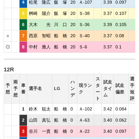
4
松尾 隆広
飯 塚
20
Ａ-107
3.39
0.097
5
桝崎 陽介
飯 塚
20
Ｓ-38
3.37
0.107
6
大木 光
川 口
20
Ｓ-36
3.39
0.105
○
7
西原 智昭
船 橋
20
Ｓ-40
3.37
0.08
◎
8
中村 雅人
船 橋
20
Ｓ-6
3.37
0.1
12R
ス
選
雨
ハ
試走
予
車
現ラン
タ
試走
手
予
選手名
LG
ン
タイ
想
番
ク
ー
偏差
短
想
デ
ム
ト
評
1
鈴木 聡太
船 橋
0
Ａ-102
3.42
0.084
2
山田 真弘
船 橋
0
Ａ-63
3.40
0.062
3
谷川 一貴
船 橋
0
Ａ-22
3.40
0.097