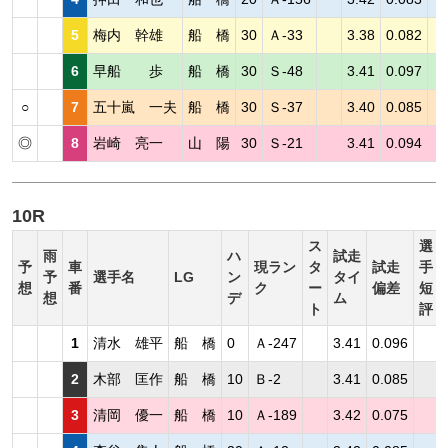
5
梅内 幹雄
船 橋
30
Ａ-33
3.38
0.082
6
早船 歩
船 橋
30
Ｓ-48
3.41
0.097
○
7
五十嵐 一夫
船 橋
30
Ｓ-37
3.40
0.085
◎
8
岩崎 亮一
山 陽
30
Ｓ-21
3.41
0.094
10R
ス
選
雨
ハ
試走
予
車
現ラン
タ
試走
手
予
選手名
LG
ン
タイ
想
番
ク
ー
偏差
短
想
デ
ム
ト
評
1
清水 雄平
船 橋
0
Ａ-247
3.41
0.096
2
木部 匡作
船 橋
10
Ｂ-2
3.41
0.085
3
清岡 優一
船 橋
10
Ａ-189
3.42
0.075