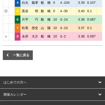
4
白次 義孝
船 橋
0
Ａ-104
3.39
0.107
◎
5
黒岩 明
船 橋
0
Ａ-30
3.40
0.1
6
片平 巧
船 橋
10
Ｓ-14
3.38
0.087
7
松尾 啓史
山 陽
10
Ｓ-10
3.37
0.1
○
8
永井 大介
船 橋
10
Ｓ-2
3.38
0.097
一覧に戻る
はじめての方へ
はじめての方へ
開催カレンダー