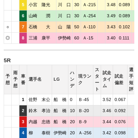
5
小宮 隆光
川 口
30
Ａ-215
3.48
0.089
6
山崎 潤
川 口
30
Ａ-254
3.49
0.089
○
7
石橋 大
山 陽
50
Ａ-110
3.43
0.102
◎
8
三浦 康平
伊勢崎
60
Ａ-15
3.40
0.111
5R
ス
選
雨
ハ
試走
予
車
現ラン
タ
試走
手
予
選手名
LG
ン
タイ
想
番
ク
ー
偏差
短
想
デ
ム
ト
評
1
佐野 末公
船 橋
0
Ｂ-45
3.52
0.067
2
鈴木 孝治
船 橋
10
Ｂ-20
3.46
0.092
3
内越 忠徳
船 橋
20
Ｂ-9
3.44
0.076
4
柳 泰樹
伊勢崎
20
Ａ-256
3.42
0.098