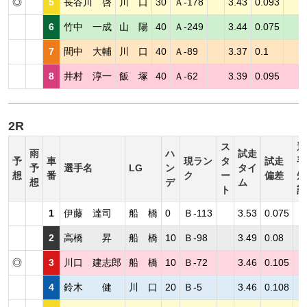
◎
5
長谷川 啓
川 口
30
Ａ-178
3.43
0.093
6
竹中 一成
山 陽
40
Ａ-249
3.44
0.075
7
間中 大輔
川 口
40
Ａ-89
3.37
0.1
8
井村 淳一
飯 塚
40
Ａ-62
3.39
0.095
2R
ス
選
雨
ハ
試走
予
車
現ラン
タ
試走
手
予
選手名
LG
ン
タイ
想
番
ク
ー
偏差
短
想
デ
ム
ト
評
1
伊藤 達司
船 橋
0
Ｂ-113
3.53
0.075
2
高橋 昇
船 橋
10
Ｂ-98
3.49
0.08
◎
3
川口 建志郎
船 橋
10
Ｂ-72
3.46
0.105
4
鈴木 健
川 口
20
Ｂ-5
3.46
0.108