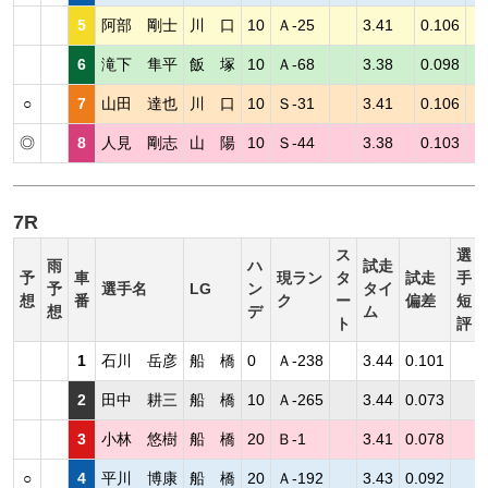
5
阿部 剛士
川 口
10
Ａ-25
3.41
0.106
6
滝下 隼平
飯 塚
10
Ａ-68
3.38
0.098
○
7
山田 達也
川 口
10
Ｓ-31
3.41
0.106
◎
8
人見 剛志
山 陽
10
Ｓ-44
3.38
0.103
7R
ス
選
雨
ハ
試走
予
車
現ラン
タ
試走
手
予
選手名
LG
ン
タイ
想
番
ク
ー
偏差
短
想
デ
ム
ト
評
1
石川 岳彦
船 橋
0
Ａ-238
3.44
0.101
2
田中 耕三
船 橋
10
Ａ-265
3.44
0.073
3
小林 悠樹
船 橋
20
Ｂ-1
3.41
0.078
○
4
平川 博康
船 橋
20
Ａ-192
3.43
0.092