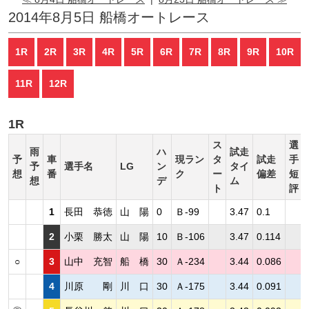
2014年8月5日 船橋オートレース
1R
2R
3R
4R
5R
6R
7R
8R
9R
10R
11R
12R
1R
ス
選
雨
ハ
試走
予
車
現ラン
タ
試走
手
予
選手名
LG
ン
タイ
想
番
ク
ー
偏差
短
想
デ
ム
ト
評
1
長田 恭徳
山 陽
0
Ｂ-99
3.47
0.1
2
小栗 勝太
山 陽
10
Ｂ-106
3.47
0.114
○
3
山中 充智
船 橋
30
Ａ-234
3.44
0.086
4
川原 剛
川 口
30
Ａ-175
3.44
0.091