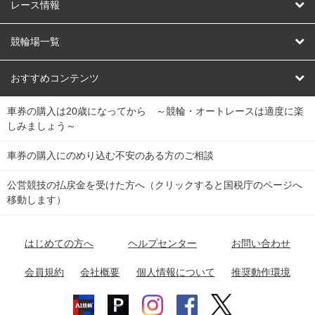
競輪
レース情報
オートレース
レース予想
競輪場一覧
競輪くじ
レース結果
北日本
函館競輪場
青森競輪場
いわき平競輪場
おすすめコンテンツ
車券の購入は20歳になってから ～競輪・オートレースは適度に楽
Dokanto!
キャリーオーバー一覧
関
競輪選手情報
弥彦競輪場
前橋競輪場
取手競輪場
宇都宮競輪場
しみましょう～
東
大宮競輪場
西武園競輪場
京王閣競輪場
立川競輪場
チャリロトプラザ
Perfecta Navi
車券の購入にのめり込む不安のある方のご相談
南
松戸競輪場
千葉競輪場
川崎競輪場
平塚競輪場
公営競技の払戻金を受けた方へ（クリックすると国税庁のページへ
netkeirin
関
移動します）
小田原競輪場
伊東競輪場
静岡競輪場
東
ケイリンガル
中
名古屋競輪場
岐阜競輪場
大垣競輪場
豊橋競輪場
はじめての方へ
ヘルプセンター
お問い合わせ
部
チャリレンジャー
富山競輪場
松阪競輪場
四日市競輪場
会員規約
会社概要
個人情報について
推奨動作環境
競輪場情報
近
福井競輪場
奈良競輪場
向日町競輪場
和歌山競輪場