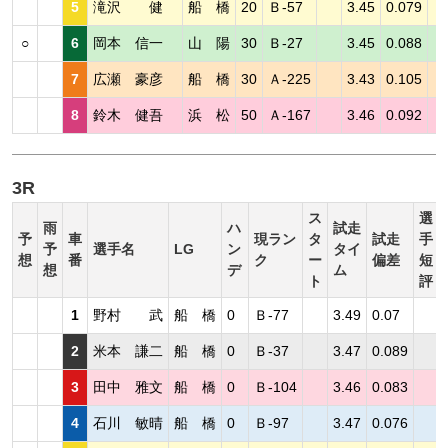
5
滝沢 健
船 橋
20
Ｂ-57
3.45
0.079
○
6
岡本 信一
山 陽
30
Ｂ-27
3.45
0.088
7
広瀬 豪彦
船 橋
30
Ａ-225
3.43
0.105
8
鈴木 健吾
浜 松
50
Ａ-167
3.46
0.092
3R
ス
選
雨
ハ
試走
予
車
現ラン
タ
試走
手
予
選手名
LG
ン
タイ
想
番
ク
ー
偏差
短
想
デ
ム
ト
評
1
野村 武
船 橋
0
Ｂ-77
3.49
0.07
2
米本 謙二
船 橋
0
Ｂ-37
3.47
0.089
3
田中 雅文
船 橋
0
Ｂ-104
3.46
0.083
4
石川 敏晴
船 橋
0
Ｂ-97
3.47
0.076