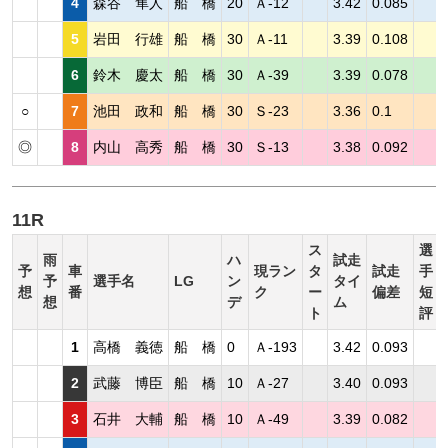
4
森谷 隼人
船 橋
20
Ａ-12
3.42
0.085
5
岩田 行雄
船 橋
30
Ａ-11
3.39
0.108
6
鈴木 慶太
船 橋
30
Ａ-39
3.39
0.078
○
7
池田 政和
船 橋
30
Ｓ-23
3.36
0.1
◎
8
内山 高秀
船 橋
30
Ｓ-13
3.38
0.092
11R
ス
選
雨
ハ
試走
予
車
現ラン
タ
試走
手
予
選手名
LG
ン
タイ
想
番
ク
ー
偏差
短
想
デ
ム
ト
評
1
高橋 義徳
船 橋
0
Ａ-193
3.42
0.093
2
武藤 博臣
船 橋
10
Ａ-27
3.40
0.093
3
石井 大輔
船 橋
10
Ａ-49
3.39
0.082