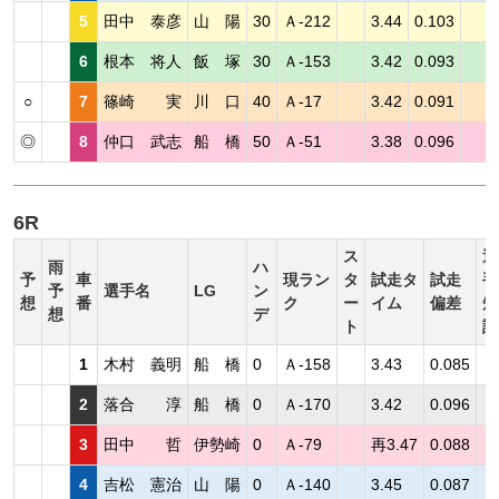
5
田中 泰彦
山 陽
30
Ａ-212
3.44
0.103
6
根本 将人
飯 塚
30
Ａ-153
3.42
0.093
○
7
篠崎 実
川 口
40
Ａ-17
3.42
0.091
◎
8
仲口 武志
船 橋
50
Ａ-51
3.38
0.096
6R
ス
選
雨
ハ
予
車
現ラン
タ
試走タ
試走
手
予
選手名
LG
ン
想
番
ク
ー
イム
偏差
短
想
デ
ト
評
1
木村 義明
船 橋
0
Ａ-158
3.43
0.085
2
落合 淳
船 橋
0
Ａ-170
3.42
0.096
3
田中 哲
伊勢崎
0
Ａ-79
再3.47
0.088
4
吉松 憲治
山 陽
0
Ａ-140
3.45
0.087