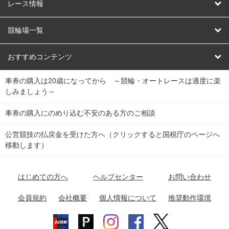
競輪
レース情報
オートレース
レース予想
競輪場一覧
競輪くじ
レース結果
北日本
函館競輪場
青森競輪場
いわき平競輪場
おすすめコンテンツ
車券の購入は20歳になってから ～競輪・オートレースは適度に楽
Dokanto!
キャリーオーバー一覧
関
競輪選手情報
弥彦競輪場
前橋競輪場
取手競輪場
宇都宮競輪場
しみましょう～
東
大宮競輪場
西武園競輪場
京王閣競輪場
立川競輪場
チャリロトプラザ
Perfecta Navi
車券の購入にのめり込む不安のある方のご相談
南
松戸競輪場
千葉競輪場
川崎競輪場
平塚競輪場
公営競技の払戻金を受けた方へ（クリックすると国税庁のページへ
netkeirin
関
移動します）
小田原競輪場
伊東競輪場
静岡競輪場
東
ケイリンガル
中
名古屋競輪場
岐阜競輪場
大垣競輪場
豊橋競輪場
はじめての方へ
ヘルプセンター
お問い合わせ
部
チャリレンジャー
富山競輪場
松阪競輪場
四日市競輪場
会員規約
会社概要
個人情報について
推奨動作環境
競輪場情報
近
福井競輪場
奈良競輪場
向日町競輪場
和歌山競輪場