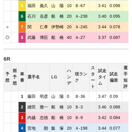
5
福田 義久
山 陽
10
Ｂ-67
3.41
0.098
6
石川 岳彦
船 橋
20
Ａ-238
3.40
0.095
○
7
関 仁孝
伊勢崎
20
Ａ-245
3.44
0.078
◎
8
武藤 博臣
船 橋
40
Ａ-27
3.37
0.087
6R
ス
選
雨
ハ
試走
予
車
現ラン
タ
試走
手
予
選手名
LG
ン
タイ
想
番
ク
ー
偏差
短
想
デ
ム
ト
評
1
藤田 明彦
山 陽
0
Ｂ-36
3.47
0.09
2
縫田 雅一
船 橋
10
Ｂ-3
3.46
0.088
3
内越 忠徳
船 橋
10
Ｂ-9
3.42
0.084
4
宮地 朗
飯 塚
20
Ａ-198
3.44
0.077