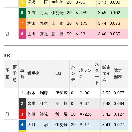
5
深沢 悟
伊勢崎
20
Ｂ-60
3.43
0.099
6
生方 将人
伊勢崎
20
Ａ-259
3.45
0.102
7
坊田 寿彦
山 陽
20
Ａ-173
3.44
0.073
◎
8
山田 真弘
船 橋
50
Ａ-63
3.46
0.065
3R
ス
選
雨
ハ
試走
予
車
現ラン
タ
試走
手
予
選手名
LG
ン
タイ
想
番
ク
ー
偏差
短
想
デ
ム
ト
評
1
鈴木 利彦
伊勢崎
0
Ｂ-96
3.52
0.077
2
米本 謙二
船 橋
0
Ｂ-37
3.49
0.084
◎
3
佐藤 裕児
飯 塚
10
Ａ-228
3.42
0.127
4
大月 渉
伊勢崎
30
Ｂ-17
3.41
0.077