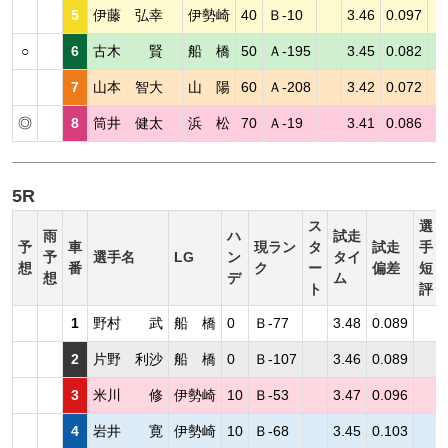
5
伊藤 弘幸
伊勢崎
40
Ｂ-10
3.46
0.097
○
6
古木 賢
船 橋
50
Ａ-195
3.45
0.082
7
山本 智大
山 陽
60
Ａ-208
3.42
0.072
◎
8
筒井 健太
浜 松
70
Ａ-19
3.41
0.086
5R
ス
選
雨
ハ
試走
予
車
現ラン
タ
試走
手
予
選手名
LG
ン
タイ
想
番
ク
ー
偏差
短
想
デ
ム
ト
評
1
野村 武
船 橋
0
Ｂ-77
3.48
0.089
2
片野 利沙
船 橋
0
Ｂ-107
3.46
0.089
3
米川 修
伊勢崎
10
Ｂ-53
3.47
0.096
4
岩井 寛
伊勢崎
10
Ｂ-68
3.45
0.103