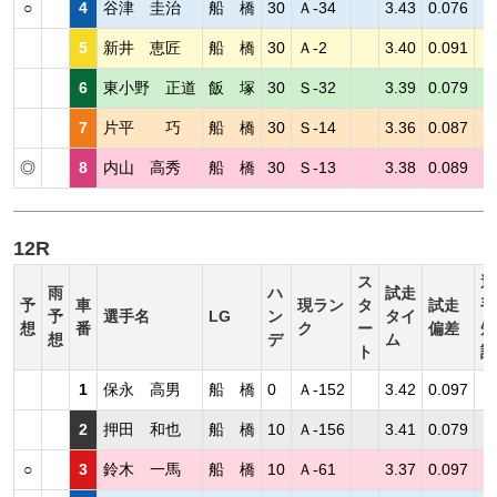
○
4
谷津 圭治
船 橋
30
Ａ-34
3.43
0.076
5
新井 恵匠
船 橋
30
Ａ-2
3.40
0.091
6
東小野 正道
飯 塚
30
Ｓ-32
3.39
0.079
7
片平 巧
船 橋
30
Ｓ-14
3.36
0.087
◎
8
内山 高秀
船 橋
30
Ｓ-13
3.38
0.089
12R
ス
選
雨
ハ
試走
予
車
現ラン
タ
試走
手
予
選手名
LG
ン
タイ
想
番
ク
ー
偏差
短
想
デ
ム
ト
評
1
保永 高男
船 橋
0
Ａ-152
3.42
0.097
2
押田 和也
船 橋
10
Ａ-156
3.41
0.079
○
3
鈴木 一馬
船 橋
10
Ａ-61
3.37
0.097