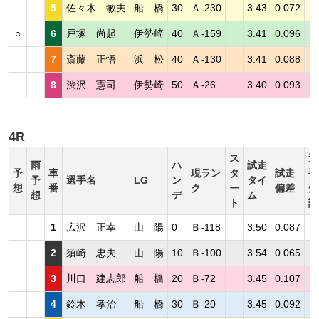
5
佐々木 敏夫
船 橋
30
Ａ-230
3.43
0.072
○
6
戸塚 尚起
伊勢崎
40
Ａ-159
3.41
0.096
7
斎藤 正悟
浜 松
40
Ａ-130
3.41
0.088
8
渋沢 憲司
伊勢崎
50
Ａ-26
3.40
0.093
4R
ス
選
雨
ハ
試走
予
車
現ラン
タ
試走
手
予
選手名
LG
ン
タイ
想
番
ク
ー
偏差
短
想
デ
ム
ト
評
1
広沢 正幸
山 陽
0
Ｂ-118
3.50
0.087
2
須崎 忠夫
山 陽
10
Ｂ-100
3.54
0.065
3
川口 建志郎
船 橋
20
Ｂ-72
3.45
0.107
4
鈴木 孝治
船 橋
30
Ｂ-20
3.45
0.092