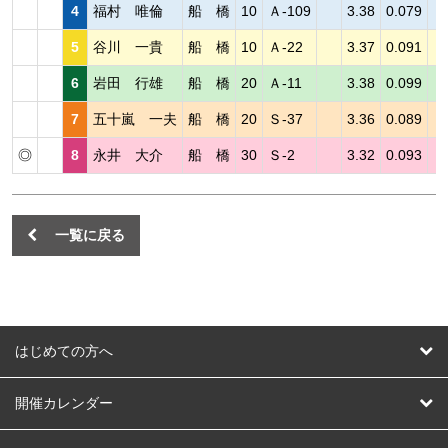
4
福村 唯倫
船 橋
10
Ａ-109
3.38
0.079
5
谷川 一貴
船 橋
10
Ａ-22
3.37
0.091
6
岩田 行雄
船 橋
20
Ａ-11
3.38
0.099
7
五十嵐 一夫
船 橋
20
Ｓ-37
3.36
0.089
◎
8
永井 大介
船 橋
30
Ｓ-2
3.32
0.093
一覧に戻る
はじめての方へ
はじめての方へ
開催カレンダー