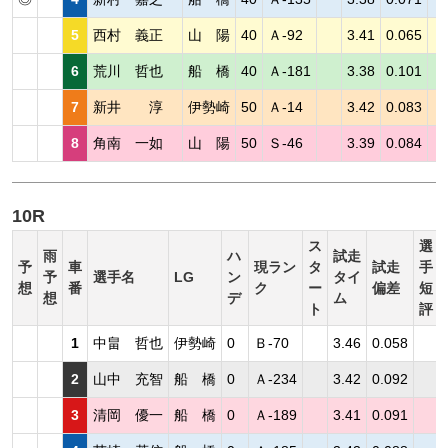
5
西村 義正
山 陽
40
Ａ-92
3.41
0.065
6
荒川 哲也
船 橋
40
Ａ-181
3.38
0.101
7
新井 淳
伊勢崎
50
Ａ-14
3.42
0.083
8
角南 一如
山 陽
50
Ｓ-46
3.39
0.084
10R
ス
選
雨
ハ
試走
予
車
現ラン
タ
試走
手
予
選手名
LG
ン
タイ
想
番
ク
ー
偏差
短
想
デ
ム
ト
評
1
中畠 哲也
伊勢崎
0
Ｂ-70
3.46
0.058
2
山中 充智
船 橋
0
Ａ-234
3.42
0.092
3
清岡 優一
船 橋
0
Ａ-189
3.41
0.091