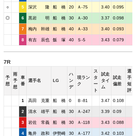
○
5
深沢 隆
船 橋
20
Ａ-75
3.40
0.095
◎
6
黒岩 明
船 橋
30
Ａ-30
3.37
0.098
7
梅内 幹雄
船 橋
40
Ａ-33
3.40
0.093
8
有吉 辰也
飯 塚
40
Ｓ-5
3.43
0.079
7R
ス
選
雨
ハ
試走
予
車
現ラン
タ
試走
手
予
選手名
LG
ン
タイ
想
番
ク
ー
偏差
短
想
デ
ム
ト
評
1
高田 克重
船 橋
0
Ｂ-81
3.47
0.108
2
清水 雄平
船 橋
30
Ａ-247
3.39
0.09
3
岩佐 常義
船 橋
30
Ａ-118
3.43
0.088
4
亀井 政和
伊勢崎
30
Ａ-177
3.42
0.103