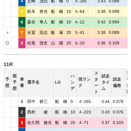
4
芝崎 茂信
船 橋
0
Ａ-185
3.43
0.088
5
鈴木 将光
船 橋
10
Ａ-64
3.38
0.098
6
森谷 隼人
船 橋
10
Ａ-12
3.42
0.094
○
7
永冨 高志
飯 塚
20
Ｓ-41
3.38
0.089
◎
8
松尾 啓史
山 陽
20
Ｓ-10
3.36
0.109
11R
ス
選
雨
ハ
試走
予
車
現ラン
タ
試走
手
予
選手名
LG
ン
タイ
想
番
ク
ー
偏差
短
想
デ
ム
ト
評
1
田中 耕三
船 橋
0
Ａ-265
3.44
0.078
2
西村 健
船 橋
10
Ａ-223
3.43
0.076
3
佐久間 健光
船 橋
20
Ａ-71
3.37
0.103