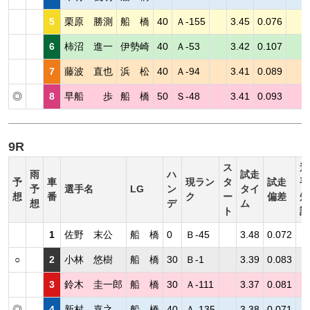
5
栗原 勝測
船 橋
40
Ａ-155
3.45
0.076
6
柿沼 進一
伊勢崎
40
Ａ-53
3.42
0.107
7
藤波 直也
浜 松
40
Ａ-94
3.41
0.089
◎
8
早船 歩
船 橋
50
Ｓ-48
3.41
0.093
9R
ス
選
雨
ハ
試走
予
車
現ラン
タ
試走
手
予
選手名
LG
ン
タイ
想
番
ク
ー
偏差
短
想
デ
ム
ト
評
1
佐野 末公
船 橋
0
Ｂ-45
3.48
0.072
○
2
小林 悠樹
船 橋
30
Ｂ-1
3.39
0.083
3
鈴木 圭一郎
船 橋
30
Ａ-111
3.37
0.081
◎
4
新村 嘉之
船 橋
40
Ａ-135
3.38
0.071