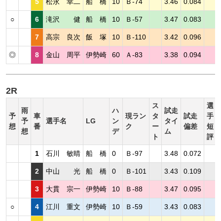
5
松永 幸二
船 橋
10
Ｂ-74
3.46
0.084
○
6
滝沢 健
船 橋
10
Ｂ-57
3.47
0.083
7
高宗 良次
飯 塚
10
Ｂ-110
3.42
0.096
◎
8
金山 周平
伊勢崎
60
Ａ-83
3.38
0.094
2R
ス
選
雨
ハ
試走
予
車
現ラン
タ
試走
手
予
選手名
LG
ン
タイ
想
番
ク
ー
偏差
短
想
デ
ム
ト
評
1
石川 敏晴
船 橋
0
Ｂ-97
3.48
0.072
2
中山 光
船 橋
0
Ｂ-101
3.43
0.109
3
大貫 宗一
伊勢崎
10
Ｂ-88
3.47
0.095
○
4
江川 重文
伊勢崎
10
Ｂ-59
3.43
0.083