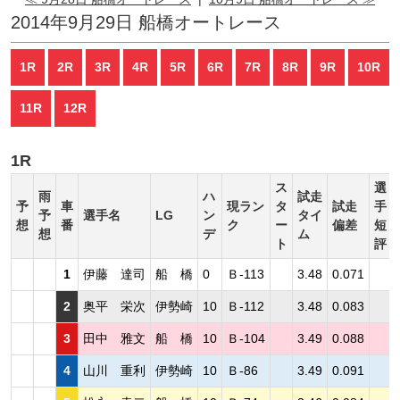
2014年9月29日 船橋オートレース
1R
2R
3R
4R
5R
6R
7R
8R
9R
10R
11R
12R
1R
ス
選
雨
ハ
試走
予
車
現ラン
タ
試走
手
予
選手名
LG
ン
タイ
想
番
ク
ー
偏差
短
想
デ
ム
ト
評
1
伊藤 達司
船 橋
0
Ｂ-113
3.48
0.071
2
奥平 栄次
伊勢崎
10
Ｂ-112
3.48
0.083
3
田中 雅文
船 橋
10
Ｂ-104
3.49
0.088
4
山川 重利
伊勢崎
10
Ｂ-86
3.49
0.091