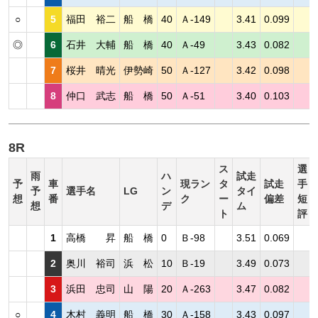
○
5
福田 裕二
船 橋
40
Ａ-149
3.41
0.099
◎
6
石井 大輔
船 橋
40
Ａ-49
3.43
0.082
7
桜井 晴光
伊勢崎
50
Ａ-127
3.42
0.098
8
仲口 武志
船 橋
50
Ａ-51
3.40
0.103
8R
ス
選
雨
ハ
試走
予
車
現ラン
タ
試走
手
予
選手名
LG
ン
タイ
想
番
ク
ー
偏差
短
想
デ
ム
ト
評
1
高橋 昇
船 橋
0
Ｂ-98
3.51
0.069
2
奥川 裕司
浜 松
10
Ｂ-19
3.49
0.073
3
浜田 忠司
山 陽
20
Ａ-263
3.47
0.082
○
4
木村 義明
船 橋
30
Ａ-158
3.43
0.097