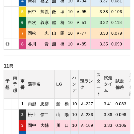
4
新村 嘉之
船 橋
10
Ａ-94
3.37
0.081
5
田中 輝義
飯 塚
10
Ａ-95
3.38
0.106
6
白次 義孝
船 橋
10
Ａ-51
3.32
0.118
7
岡松 忠
山 陽
10
Ａ-77
3.33
0.079
◎
8
谷川 一貴
船 橋
10
Ａ-85
3.35
0.099
11R
ス
選
雨
ハ
試走
予
車
現ラン
タ
試走
手
予
選手名
LG
ン
タイ
想
番
ク
ー
偏差
短
想
デ
ム
ト
評
1
内越 忠徳
船 橋
10
Ａ-227
3.41
0.083
2
松生 信二
山 陽
10
Ａ-236
3.36
0.096
3
間中 大輔
川 口
10
Ａ-169
3.33
0.105