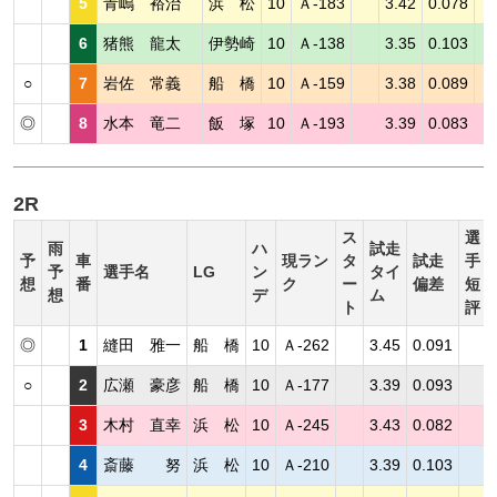
5
青嶋 裕治
浜 松
10
Ａ-183
3.42
0.078
6
猪熊 龍太
伊勢崎
10
Ａ-138
3.35
0.103
○
7
岩佐 常義
船 橋
10
Ａ-159
3.38
0.089
◎
8
水本 竜二
飯 塚
10
Ａ-193
3.39
0.083
2R
ス
選
雨
ハ
試走
予
車
現ラン
タ
試走
手
予
選手名
LG
ン
タイ
想
番
ク
ー
偏差
短
想
デ
ム
ト
評
◎
1
縫田 雅一
船 橋
10
Ａ-262
3.45
0.091
○
2
広瀬 豪彦
船 橋
10
Ａ-177
3.39
0.093
3
木村 直幸
浜 松
10
Ａ-245
3.43
0.082
4
斎藤 努
浜 松
10
Ａ-210
3.39
0.103