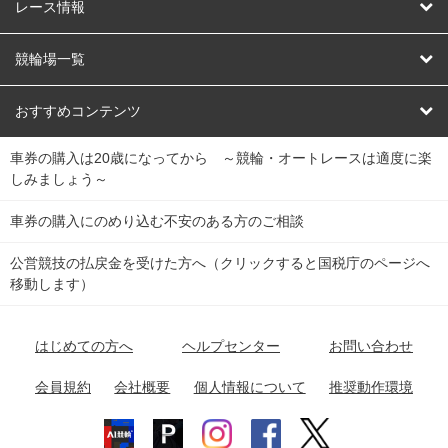
競輪
レース情報
オートレース
レース予想
競輪場一覧
競輪くじ
レース結果
北日本
函館競輪場
青森競輪場
いわき平競輪場
おすすめコンテンツ
車券の購入は20歳になってから ～競輪・オートレースは適度に楽
Dokanto!
キャリーオーバー一覧
関
競輪選手情報
弥彦競輪場
前橋競輪場
取手競輪場
宇都宮競輪場
しみましょう～
東
大宮競輪場
西武園競輪場
京王閣競輪場
立川競輪場
チャリロトプラザ
Perfecta Navi
車券の購入にのめり込む不安のある方のご相談
南
松戸競輪場
千葉競輪場
川崎競輪場
平塚競輪場
公営競技の払戻金を受けた方へ（クリックすると国税庁のページへ
netkeirin
関
移動します）
小田原競輪場
伊東競輪場
静岡競輪場
東
ケイリンガル
中
名古屋競輪場
岐阜競輪場
大垣競輪場
豊橋競輪場
はじめての方へ
ヘルプセンター
お問い合わせ
部
チャリレンジャー
富山競輪場
松阪競輪場
四日市競輪場
会員規約
会社概要
個人情報について
推奨動作環境
競輪場情報
近
福井競輪場
奈良競輪場
向日町競輪場
和歌山競輪場