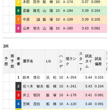
5
木部 匡作
船 橋
10
Ａ-174
3.37
0.089
6
斎藤 隆充
山 陽
10
Ａ-184
3.39
0.104
7
中原 誠
飯 塚
10
Ａ-199
3.39
0.105
8
山本 智大
山 陽
10
Ａ-180
3.43
0.082
3R
ス
選
雨
ハ
試走
予
車
現ラン
タ
試走
手
予
選手名
LG
ン
タイ
想
番
ク
ー
偏差
短
想
デ
ム
ト
評
1
鈴木 啓示
浜 松
10
Ａ-254
3.44
0.101
2
佐々木 敏夫
船 橋
10
Ａ-241
3.43
0.104
3
井上 智詞
飯 塚
10
Ａ-178
3.41
0.081
4
芝崎 茂信
船 橋
10
Ａ-120
3.40
0.091