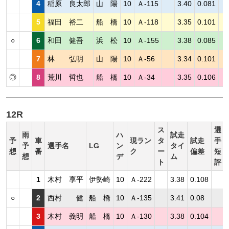
4
稲原 良太郎
山 陽
10
Ａ-115
3.40
0.081
5
福田 裕二
船 橋
10
Ａ-118
3.35
0.101
○
6
和田 健吾
浜 松
10
Ａ-155
3.38
0.085
7
林 弘明
山 陽
10
Ａ-56
3.34
0.101
◎
8
荒川 哲也
船 橋
10
Ａ-34
3.35
0.106
12R
ス
選
雨
ハ
試走
予
車
現ラン
タ
試走
手
予
選手名
LG
ン
タイ
想
番
ク
ー
偏差
短
想
デ
ム
ト
評
1
木村 享平
伊勢崎
10
Ａ-222
3.38
0.108
○
2
西村 健
船 橋
10
Ａ-135
3.41
0.08
3
木村 義明
船 橋
10
Ａ-130
3.38
0.104