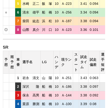
5
水崎 正二
飯 塚
10
Ａ-223
3.41
0.094
○
6
清水 雄平
船 橋
10
Ａ-256
3.34
0.094
7
柴田 紘志
浜 松
10
Ａ-187
3.38
0.094
◎
8
山際 真介
川 口
10
Ａ-123
3.36
0.101
5R
ス
選
雨
ハ
試走
予
車
現ラン
タ
試走
手
予
選手名
LG
ン
タイ
想
番
ク
ー
偏差
短
想
デ
ム
ト
評
1
岩永 清文
山 陽
10
Ａ-251
3.43
0.063
2
深沢 隆
船 橋
10
Ａ-186
3.38
0.097
3
保永 高男
船 橋
10
Ａ-144
3.38
0.092
4
栗原 勝測
船 橋
10
Ａ-100
3.39
0.08