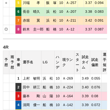
○
5
川端 孝
飯 塚
10
Ａ-257
3.37
0.094
6
長谷 晴久
浜 松
10
Ａ-207
3.38
0.083
7
赤堀 翼
浜 松
10
Ａ-211
3.42
0.091
◎
8
鈴木 圭一郎
船 橋
10
Ａ-12
3.37
0.087
4R
ス
選
雨
ハ
試走
予
車
現ラン
タ
試走
手
予
選手名
LG
ン
タイ
想
番
ク
ー
偏差
短
想
デ
ム
ト
評
1
上村 敏明
浜 松
10
Ａ-269
3.49
0.055
2
田中 耕三
船 橋
10
Ａ-224
3.40
0.076
3
藤本 剛
山 陽
10
Ａ-164
3.39
0.08
4
清岡 優一
船 橋
10
Ａ-142
3.39
0.072