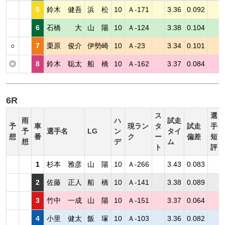
5
鈴木 健吾
浜 松
10
Ａ-171
3.36
0.092
6
石橋 大
山 陽
10
Ａ-124
3.38
0.104
○
7
栗原 俊介
伊勢崎
10
Ａ-23
3.34
0.101
◎
8
鈴木 聡太
船 橋
10
Ａ-162
3.37
0.084
6R
ス
選
雨
ハ
試走
予
車
現ラン
タ
試走
手
予
選手名
LG
ン
タイ
想
番
ク
ー
偏差
短
想
デ
ム
ト
評
1
杉本 雅彦
山 陽
10
Ａ-266
3.43
0.083
2
佐藤 正人
船 橋
10
Ａ-141
3.38
0.089
3
竹中 一成
山 陽
10
Ａ-151
3.37
0.064
4
小里 健太
飯 塚
10
Ａ-103
3.36
0.082