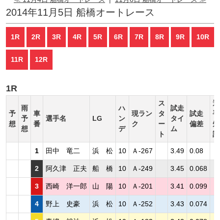
2014年11月5日 船橋オートレース
1R
2R
3R
4R
5R
6R
7R
8R
9R
10R
11R
12R
1R
ス
選
雨
ハ
試走
予
車
現ラン
タ
試走
手
予
選手名
LG
ン
タイ
想
番
ク
ー
偏差
短
想
デ
ム
ト
評
1
田中 竜二
浜 松
10
Ａ-267
3.49
0.08
2
阿久津 正夫
船 橋
10
Ａ-249
3.45
0.068
3
西崎 洋一郎
山 陽
10
Ａ-201
3.41
0.099
4
野上 史豪
浜 松
10
Ａ-252
3.43
0.074