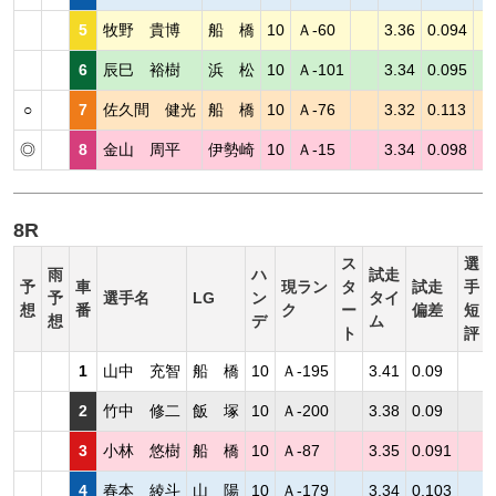
5
牧野 貴博
船 橋
10
Ａ-60
3.36
0.094
6
辰巳 裕樹
浜 松
10
Ａ-101
3.34
0.095
○
7
佐久間 健光
船 橋
10
Ａ-76
3.32
0.113
◎
8
金山 周平
伊勢崎
10
Ａ-15
3.34
0.098
8R
ス
選
雨
ハ
試走
予
車
現ラン
タ
試走
手
予
選手名
LG
ン
タイ
想
番
ク
ー
偏差
短
想
デ
ム
ト
評
1
山中 充智
船 橋
10
Ａ-195
3.41
0.09
2
竹中 修二
飯 塚
10
Ａ-200
3.38
0.09
3
小林 悠樹
船 橋
10
Ａ-87
3.35
0.091
4
春本 綾斗
山 陽
10
Ａ-179
3.34
0.103