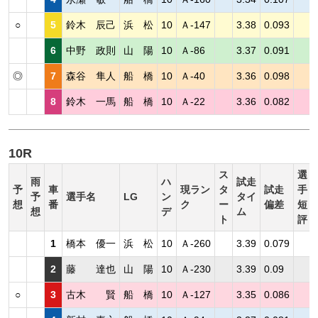
○
5
鈴木 辰己
浜 松
10
Ａ-147
3.38
0.093
6
中野 政則
山 陽
10
Ａ-86
3.37
0.091
◎
7
森谷 隼人
船 橋
10
Ａ-40
3.36
0.098
8
鈴木 一馬
船 橋
10
Ａ-22
3.36
0.082
10R
ス
選
雨
ハ
試走
予
車
現ラン
タ
試走
手
予
選手名
LG
ン
タイ
想
番
ク
ー
偏差
短
想
デ
ム
ト
評
1
橋本 優一
浜 松
10
Ａ-260
3.39
0.079
2
藤 達也
山 陽
10
Ａ-230
3.39
0.09
○
3
古木 賢
船 橋
10
Ａ-127
3.35
0.086