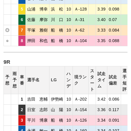
5
山浦 博幸
浜 松
10
Ａ-128
3.39
0.098
6
佐藤 摩弥
川 口
10
Ａ-31
3.40
0.07
◎
7
平塚 雅樹
船 橋
10
Ａ-62
3.33
0.084
○
8
押田 和也
船 橋
10
Ａ-104
3.35
0.088
9R
ス
選
雨
ハ
試走
予
車
現ラン
タ
試走
手
予
選手名
LG
ン
タイ
想
番
ク
ー
偏差
短
想
デ
ム
ト
評
1
吉田 恵輔
伊勢崎
10
Ａ-202
3.42
0.086
2
日室 志郎
山 陽
10
Ａ-154
3.36
0.117
3
平川 博康
船 橋
10
Ａ-126
3.34
0.091
4
永瀬 敏一
船 橋
10
Ａ-160
3.34
0.107