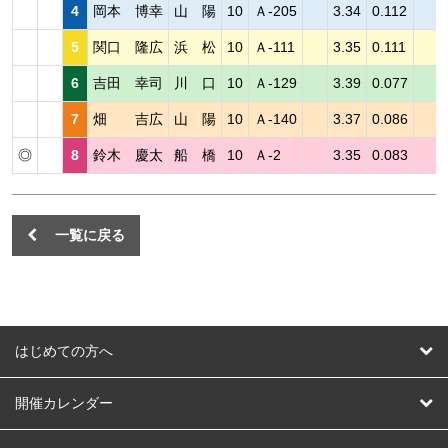
4
岡本 博幸
山 陽
10
Ａ-205
3.34
0.112
5
関口 隆広
浜 松
10
Ａ-111
3.35
0.111
6
吉田 幸司
川 口
10
Ａ-129
3.39
0.077
7
畑 吉広
山 陽
10
Ａ-140
3.37
0.086
◎
8
鈴木 慶太
船 橋
10
Ａ-2
3.35
0.083
一覧に戻る
はじめての方へ
はじめての方へ
開催カレンダー