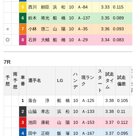
5
西川 頼臣
浜 松
10
Ａ-84
3.33
0.115
6
鈴木 将光
船 橋
10
Ａ-137
3.35
0.089
○
7
小林 啓二
山 陽
10
Ａ-35
3.36
0.093
◎
8
石井 大輔
船 橋
10
Ａ-29
3.34
0.083
7R
ス
選
雨
ハ
試走
予
車
現ラン
タ
試走
手
予
選手名
LG
ン
タイ
想
番
ク
ー
偏差
短
想
デ
ム
ト
評
1
落合 淳
船 橋
10
Ａ-125
3.38
0.105
2
山脇 孝志
浜 松
10
Ａ-133
3.38
0.11
3
池田 康範
山 陽
10
Ａ-153
3.37
0.112
4
田中 正樹
飯 塚
10
Ａ-167
3.37
0.095